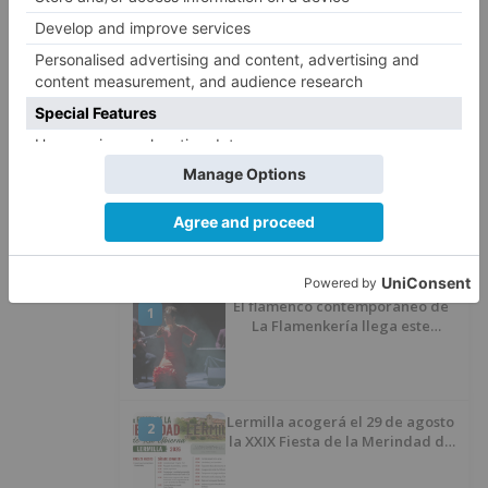
4
que iba en silla de ruedas tras
ser atropellado en Burgos
El PSOE advierte de que el
5
Ayuntamiento de Burgos ha
"vaciado la hucha" y depende
del Ministerio para sostener las
inversiones
LO ÚLTIMO
El flamenco contemporáneo de
1
La Flamenkería llega este
domingo a Tórtoles de Esgueva
con 'Escenario Patrimonio'
Lermilla acogerá el 29 de agosto
2
la XXIX Fiesta de la Merindad de
Río Ubierna con tradición,
música y actividades para todos