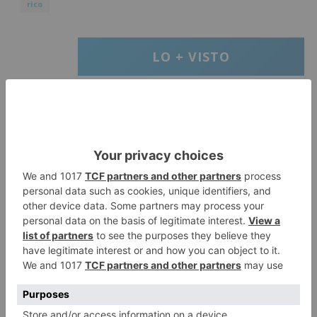
rico
LO + VISTO
Matthew Brennan conquista el
1
Castillo y se viste de líder en el
estreno de la Vuelta a Burgos
Un incendio intencionado
2
calcina el tobogán del parque
infantil del Barrio del Pilar de
Burgos
Seis proyectos de Burgos
3
recibirán 7,5 millones de euros
para impulsar plantas solares
Herido un hombre de 35 años