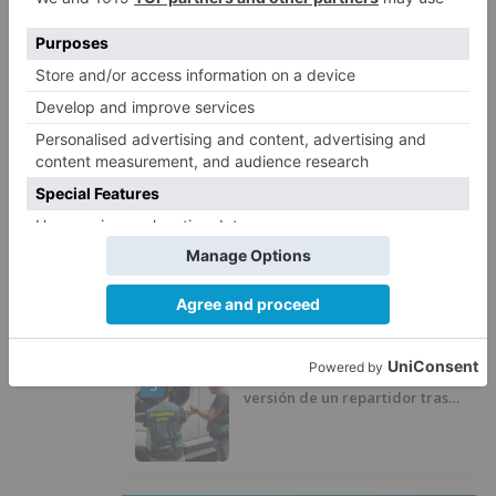
Villatoro da el primer paso para
2
dejar atrás su aislamiento con el
inicio de la senda peatonal y
ciclista
Un hombre de 80 años resulta
3
herido en Burgos tras la colisión
entre un turismo y un camión
La provincia de Burgos celebra
4
el día de su patrón
La Guardia Civil desmonta la
5
versión de un repartidor tras
desaparecer 3.256 euros