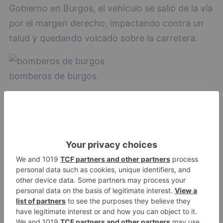
Gobierno en Burgos, el vehículo se salió de la vía
por el margen derecho, impactando contra un
talud y quedando volcado sobre la carretera.
bomberos de burgos
fallece
hombre
sufrir
accidente
tráfico
san
millán
juarros
LO + VISTO
Fallece un ciclista en Burgos tras
1
avisar otro conductor que se
había caído de la bicicleta