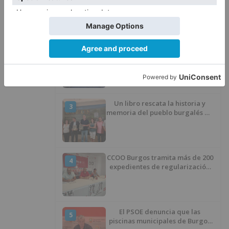
apertura del Castillo responde a
“una foto” y no a la culminación
del proyecto
El poblado de El Encuentro de
2
Burgos a punto de culminar su
proceso de realojo
Un libro rescata la historia y
3
memoria del pueblo burgalés de
Huérmeces
CCOO Burgos tramita más de 200
4
expedientes de regularización
de inmigrantes
El PSOE denuncia que las
5
piscinas municipales de Burgos