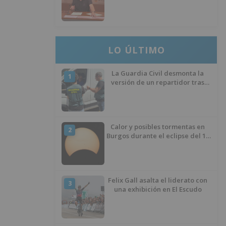
llevan seis meses sin la
desinfección obligatoria contra
plagas
LO ÚLTIMO
La Guardia Civil desmonta la
1
versión de un repartidor tras
desaparecer 3.256 euros
Calor y posibles tormentas en
2
Burgos durante el eclipse del 12
de agosto
Felix Gall asalta el liderato con
3
una exhibición en El Escudo