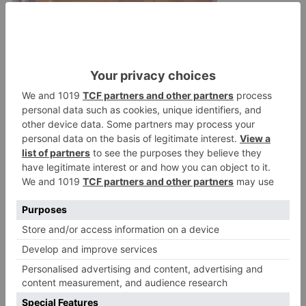
El 18 de diciembre, una mujer de 74 años moría
atropellada cuando cruzaba por un paso de
peatones de la calle León. El conductor se dio a
la fuga y fue posteriormente detenido por la
Policía Local.
Turismo
fallece
mujer
atropellada
calle
esteban
sáez
alvarado
LO + VISTO
Barrio (PSOE) denuncia que la
1