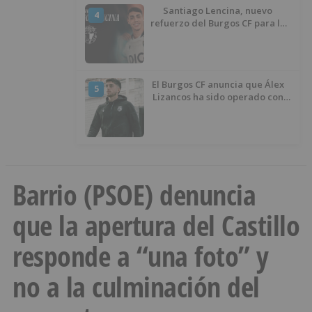
Santiago Lencina, nuevo
4
refuerzo del Burgos CF para la
temporada 2026/27
El Burgos CF anuncia que Álex
5
Lizancos ha sido operado con
éxito del menisco de su rodilla
izquierda
Barrio (PSOE) denuncia
que la apertura del Castillo
responde a “una foto” y
no a la culminación del