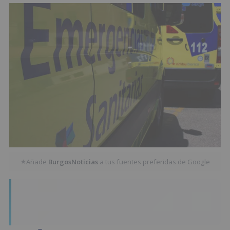
Añade
BurgosNoticias
a tus fuentes preferidas de Google
★