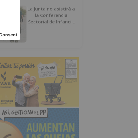
La Junta no asistirá a
la Conferencia
Sectorial de Infancia
y pide el retorno de
los menores a
Marruecos desde
Ceuta