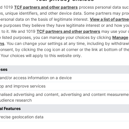
lisión entre dos turismos ocurrida en el
2
120, en el cruce de Santovenia de Oca, en
ia de la cual han resultado heridas tres
 encuentra inconsciente y atrapada en el
3
nte a la Guardia Civil (Tráfico) de Burgos, a
entro coordinador de urgencias (CCU) de
, que envía una UVI móvil y una ambulancia
 atrapadas, realizamos su traspaso a
4
erro que viajaba en uno de los turismos
inaria. El trafico cortado en ambos
or
@guardia_civil
y
pic.twitter.com/dudIlVTmCL