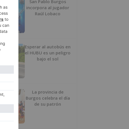
San Pablo Burgos
incorpora al jugador
Raúl Lobaco
Esperar al autobús en
el HUBU es un peligro
bajo el sol
La provincia de
Burgos celebra el día
de su patrón