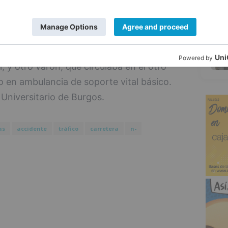
5
l sanitario de Sacyl el fallecimiento de un
ado en su turismo, y atiende además a las
a mujer que viajaba en ese mismo turismo,
; y otro varón, que circulaba en el otro
 en ambulancia de soporte vital básico.
Universitario de Burgos.
as
accidente
tráfico
carretera
n-