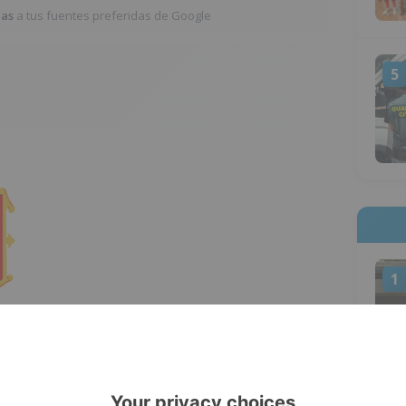
ias
a tus fuentes preferidas de Google
5
1
tro de Emergencias 1-1-2 recibe varias