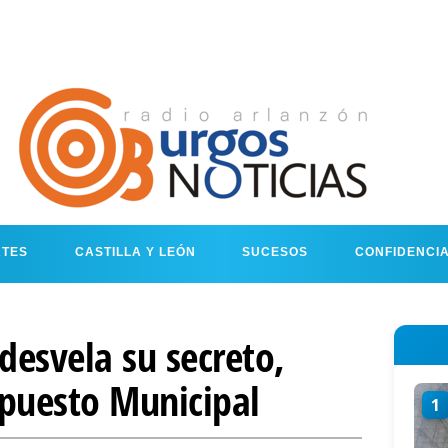
RTES
CASTILLA Y LEÓN
SUCESOS
CONFIDENCI
esvela su secreto,
upuesto Municipal
1