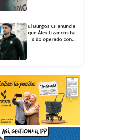
El Burgos CF anuncia
que Álex Lizancos ha
sido operado con
éxito del menisco de
su rodilla izquierda