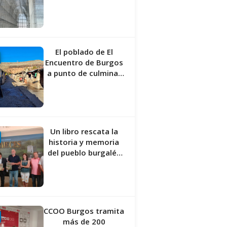
responde a “una
foto” y no a la
culminación del
proyecto
El poblado de El
Encuentro de Burgos
a punto de culminar
su proceso de realojo
Un libro rescata la
historia y memoria
del pueblo burgalés
de Huérmeces
CCOO Burgos tramita
más de 200