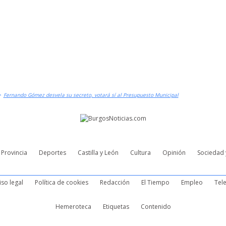
>
Fernando Gómez desvela su secreto, votará sí al Presupuesto Municipal
Provincia
Deportes
Castilla y León
Cultura
Opinión
Sociedad 
iso legal
Política de cookies
Redacción
El Tiempo
Empleo
Tele
Hemeroteca
Etiquetas
Contenido