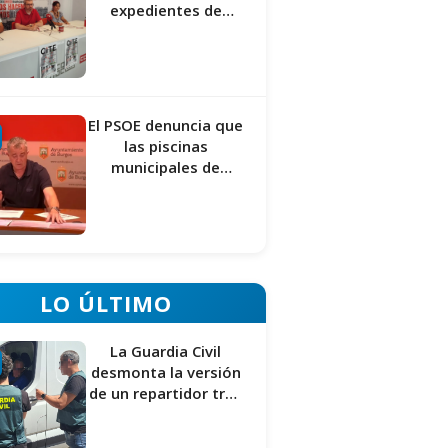
expedientes de
regularización de
inmigrantes
El PSOE denuncia que
las piscinas
municipales de
Burgos llevan seis
meses sin la
desinfección
obligatoria contra
plagas
LO ÚLTIMO
La Guardia Civil
desmonta la versión
de un repartidor tras
desaparecer 3.256
euros