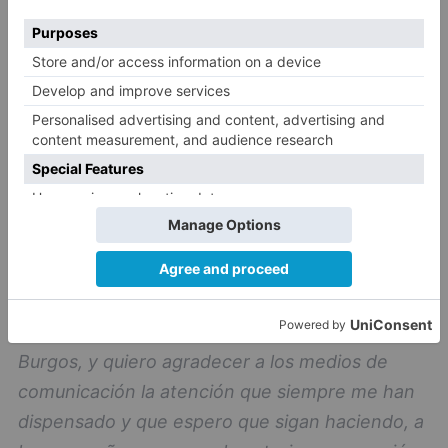
solicitado al Alcalde mi relevo de todas las
responsabilidades de Gobierno que hasta
ahora ostentaba.
De esta manera espero poder
restituir en lo posible el honor y la dignidad que
injustamente se me han arrebatado y además
seguiré trabajando por esta ciudad, algo que
realmente merece la pena y todos los desvelos.
he solicitado al Alcalde mi relevo de todas las
responsabilidades de Gobierno que hasta
ahora ostentaba.
Ha sido para mi un auténtico
lujo poder estar al frente de la actividad cultural
y turística tan fundamental en la ciudad de
Burgos, y quiero agradecer a los medios de
comunicación la atención que siempre me han
dispensado y que espero que sigan haciendo, a