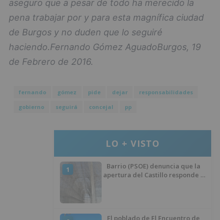
aseguro que a pesar de todo ha merecido la
pena trabajar por y para esta magnífica ciudad
de Burgos y no duden que lo seguiré
haciendo.
Fernando Gómez Aguado
Burgos, 19
de Febrero de 2016.
fernando
gómez
pide
dejar
responsabilidades
gobierno
seguirá
concejal
pp
LO + VISTO
Barrio (PSOE) denuncia que la
1
apertura del Castillo responde a
“una foto” y no a la culminación
del proyecto
El poblado de El Encuentro de