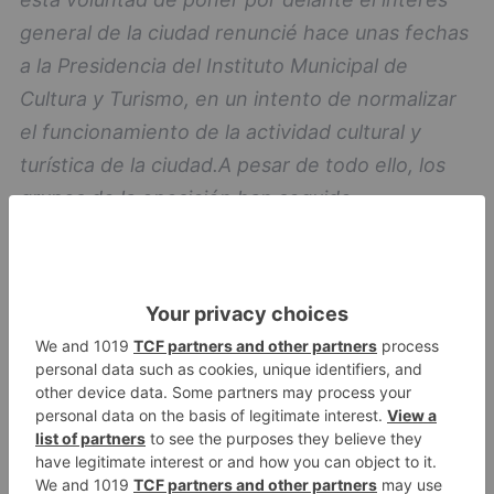
general de la ciudad renuncié hace unas fechas
a la Presidencia del Instituto Municipal de
Cultura y Turismo, en un intento de normalizar
el funcionamiento de la actividad cultural y
turística de la ciudad.
A pesar de todo ello, los
grupos de la oposición han seguido
manteniendo acciones de bloqueo hacia dicha
actividad. He tenido que seguir escuchando
descalificaciones e insultos por parte de alguno
de ellos y he sufrido el desprecio más
absoluto.
Ante estos hechos y en aras de no
perjudicar la magnífica labor que en situación
tan difícil están desarrollando los concejales del
Grupo Popular, con su Alcalde a la cabeza,
he