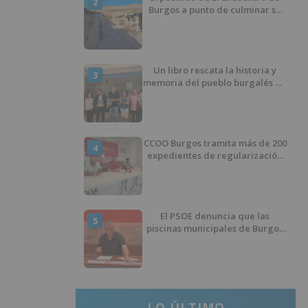
2
Burgos a punto de culminar su
proceso de realojo
Un libro rescata la historia y
3
memoria del pueblo burgalés de
Huérmeces
CCOO Burgos tramita más de 200
4
expedientes de regularización
de inmigrantes
El PSOE denuncia que las
5
piscinas municipales de Burgos
llevan seis meses sin la
desinfección obligatoria contra
plagas
LO ÚLTIMO