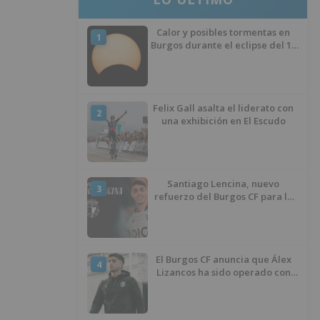
Calor y posibles tormentas en
1
Burgos durante el eclipse del 12
de agosto
Felix Gall asalta el liderato con
2
una exhibición en El Escudo
Santiago Lencina, nuevo
3
refuerzo del Burgos CF para la
temporada 2026/27
El Burgos CF anuncia que Álex
4
Lizancos ha sido operado con
éxito del menisco de su rodilla
izquierda