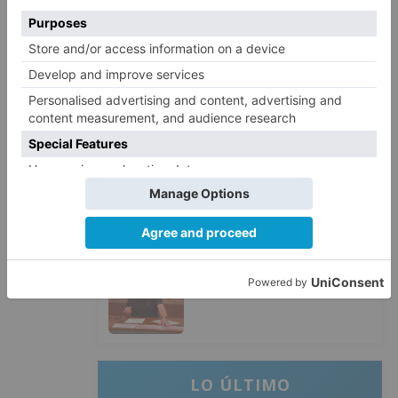
Burgos a punto de culminar su
proceso de realojo
Un libro rescata la historia y
3
memoria del pueblo burgalés de
Huérmeces
CCOO Burgos tramita más de 200
4
expedientes de regularización
de inmigrantes
El PSOE denuncia que las
5
piscinas municipales de Burgos
llevan seis meses sin la
desinfección obligatoria contra
plagas
LO ÚLTIMO