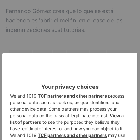
Fernando Gómez cree que lo que se está
haciendo es 'abrir el melón' en el caso de las
indemnizaciones sustitutorias.
fernando
gómez
tila
chapuza
labor
tesorería
caso
indemnizaciones
sustitutorias
LO + VISTO
Barrio (PSOE) denuncia que la
1
apertura del Castillo responde a
“una foto” y no a la culminación
del proyecto
El poblado de El Encuentro de
2