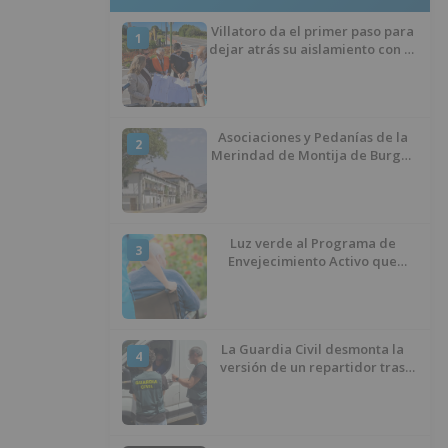
Villatoro da el primer paso para
1
dejar atrás su aislamiento con el
inicio de la senda peatonal y
ciclista
Asociaciones y Pedanías de la
2
Merindad de Montija de Burgos
piden la reapertura de la
farmacia de Villasante
Luz verde al Programa de
3
Envejecimiento Activo que
experimenta cada una mayor
demanda
La Guardia Civil desmonta la
4
versión de un repartidor tras
desaparecer 3.256 euros