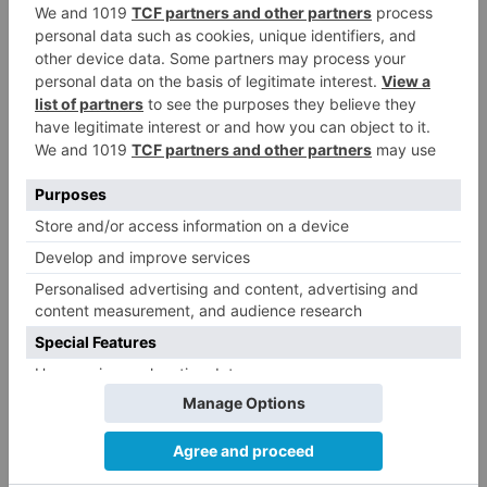
CCOO Burgos tramita más de 200
4
expedientes de regularización
de inmigrantes
El PSOE denuncia que las
5
piscinas municipales de Burgos
llevan seis meses sin la
desinfección obligatoria contra
plagas
LO ÚLTIMO
Felix Gall asalta el liderato con
1
una exhibición en El Escudo