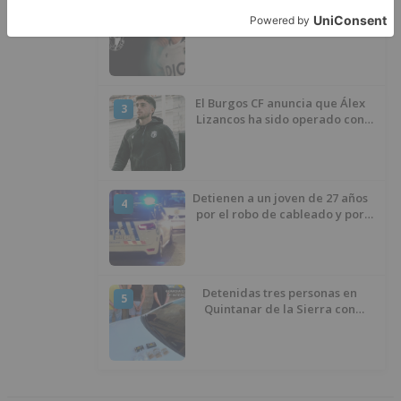
Santiago Lencina, nuevo
2
refuerzo del Burgos CF para la
temporada 2026/27
El Burgos CF anuncia que Álex
3
Lizancos ha sido operado con
éxito del menisco de su rodilla
izquierda
Detienen a un joven de 27 años
4
por el robo de cableado y por
atentado contra los agentes
Detenidas tres personas en
5
Quintanar de la Sierra con
hachís, cocaína y marihuana
ocultos en su vehículo