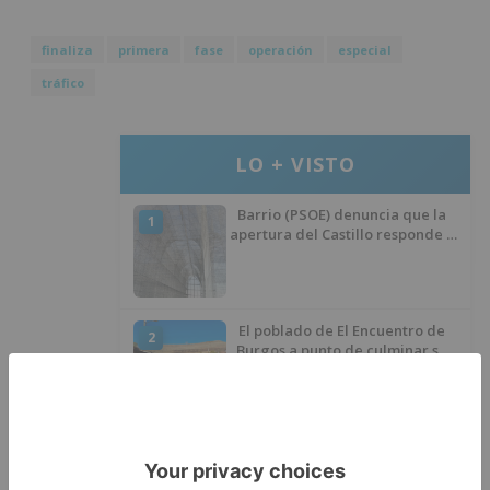
finaliza
primera
fase
operación
especial
tráfico
LO + VISTO
Barrio (PSOE) denuncia que la
1
apertura del Castillo responde a
“una foto” y no a la culminación
del proyecto
El poblado de El Encuentro de
2
Burgos a punto de culminar su
proceso de realojo
Un libro rescata la historia y
3
memoria del pueblo burgalés de
Huérmeces