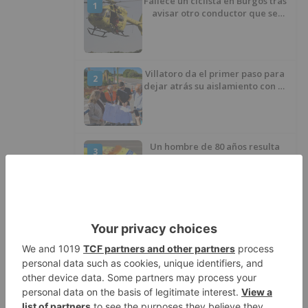
Fallece un ciclista en Burgos tras
1
avisar otro conductor que se
había caído de la bicicleta
Villatoro da el primer paso para
2
dejar atrás su aislamiento con el
inicio de la senda peatonal y
ciclista
Un hombre de 80 años resulta
3
herido en Burgos tras la colisión
entre un turismo y un camión
La provincia de Burgos celebra
4
el día de su patrón
La Guardia Civil desmonta la
5
versión de un repartidor tras