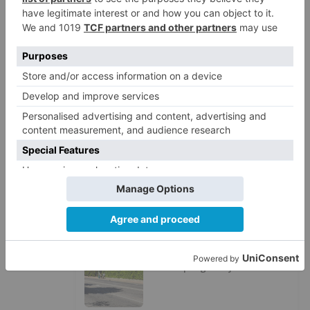
desaparecer 3.256 euros
LO ÚLTIMO
Felix Gall ganador de la Vuelta a
1
Burgos 2026
San Pablo Burgos incorpora al
2
jugador Raúl Lobaco
Esperar al autobús en el HUBU es
3
un peligro bajo el sol