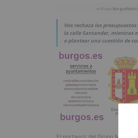
Añade
BurgosNotic
★
Vox rechaza los presupuestos p
la calle Santander, mientras 
o plantear una cuestión de co
El portavoz del Grupo Municipa