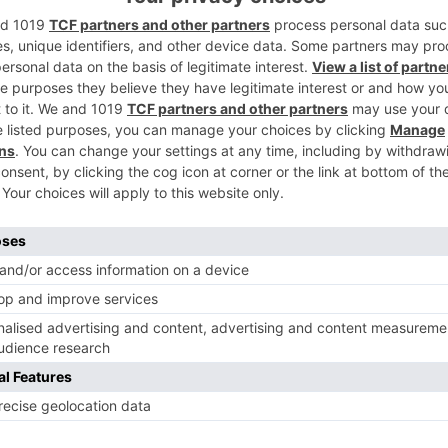
2
a confirmado la negativa de su formación
cipales tras la reunión mantenida este
rno, un encuentro que se ha prolongado
ncluido sin avances.
a señalado una falta de voluntad por parte
3
o y ha subrayado que la reunión se ha
ojas de Vox: las partidas destinadas a
nversión prevista para el túnel de la calle
4
rgos, Cristina Ayala, ha lamentado el
segurado que le hubiera gustado alcanzar
erar que las previsiones de las cuentas
ra el conjunto de los burgaleses.