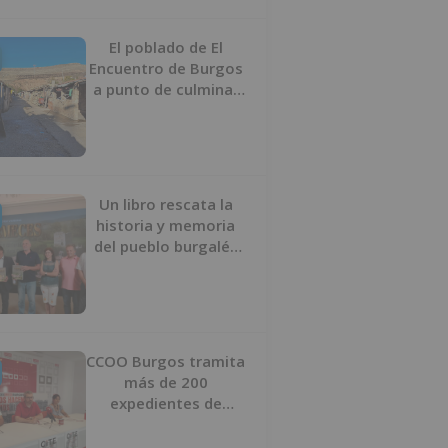
proyecto
El poblado de El
Encuentro de Burgos
a punto de culminar
su proceso de realojo
Un libro rescata la
historia y memoria
del pueblo burgalés
de Huérmeces
CCOO Burgos tramita
más de 200
expedientes de
regularización de
inmigrantes