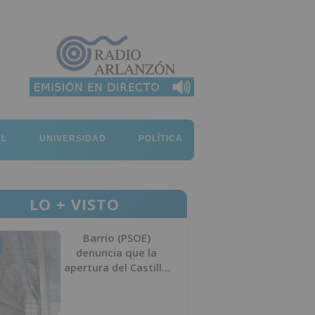
AL
UNIVERSIDAD
POLÍTICA
LO + VISTO
Barrio (PSOE)
denuncia que la
apertura del Castillo
responde a “una
foto” y no a la
culminación del