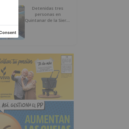
Detenidas tres
personas en
Quintanar de la Sierra
con hachís, cocaína y
marihuana ocultos en
su vehículo