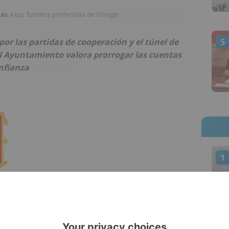
ias
a tus fuentes preferidas de Google
or las partidas de cooperación y el túnel de
5
el Ayuntamiento valora prorrogar las cuentas
nfianza
1
l de Vox en el Ayuntamiento de Burgos,