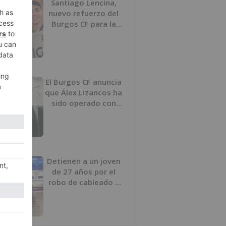
Santiago Lencina,
nuevo refuerzo del
Burgos CF para la
temporada 2026/27
El Burgos CF anuncia
que Álex Lizancos ha
sido operado con
éxito del menisco de
su rodilla izquierda
Detienen a un joven
de 27 años por el
robo de cableado y
por atentado contra
los agentes