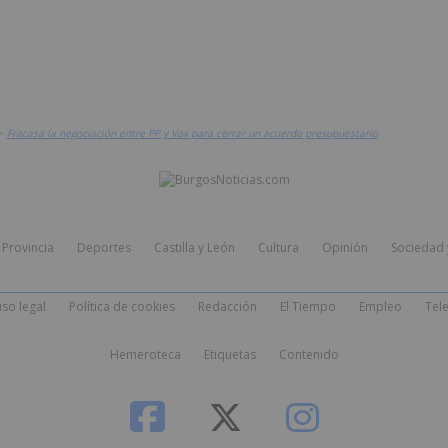
>
Fracasa la negociación entre PP y Vox para cerrar un acuerdo presupuestario
Provincia
Deportes
Castilla y León
Cultura
Opinión
Sociedad 
iso legal
Política de cookies
Redacción
El Tiempo
Empleo
Tele
Hemeroteca
Etiquetas
Contenido