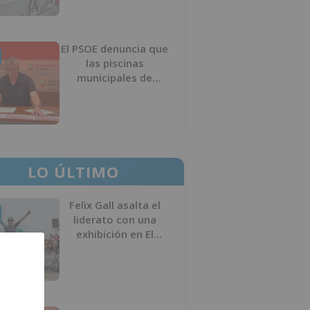
El PSOE denuncia que
las piscinas
municipales de
Burgos llevan seis
meses sin la
desinfección
obligatoria contra
plagas
LO ÚLTIMO
Felix Gall asalta el
liderato con una
exhibición en El
Escudo