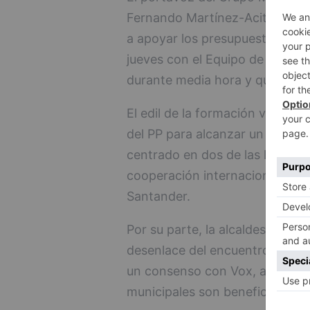
Fernando Martínez-Acitores, h
a apoyar los presupuestos muni
jueves con el Equipo de Gobie
durante media hora y que ha co
El edil de la formación verde h
del PP para alcanzar un acuerd
centrado en dos de las líneas r
cooperación internacional y la i
Santander.
Por su parte, la alcaldesa de Bu
desenlace del encuentro y ha a
un consenso con Vox, al consid
municipales son beneficiosas pa