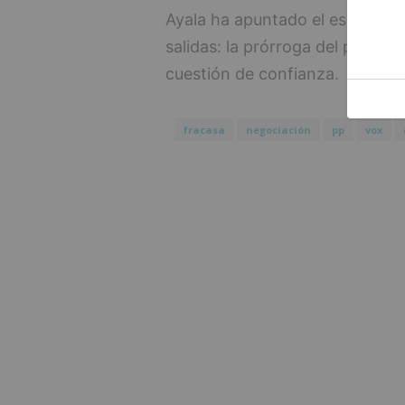
Ayala ha apuntado el escenario 
salidas: la prórroga del presup
cuestión de confianza.
fracasa
negociación
pp
vox