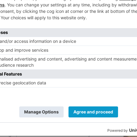
2013-14. Se han confirmado cinco de los
5
ng", de los que, finalmente, se
el período 2013-14 solo hubo uno y
venir y revertir las nuevas formas de
s de algunos jóvenes,es uno de los
dación Caja Rural Burgos. Por ello, aportará
 cofinanciar un estudio que ha sido
 a distintos organismos de todo el
a Asociación Hechos, el colectivo
 España.
e la Asociación Hechos, Simón Menéndez ha
opeo nace del trabajo de investigación
tugal, Irlanda e Irlanda del Norte y tiene