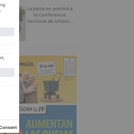
La Junta no asistirá a
la Conferencia
Sectorial de Infancia
y pide el retorno de
los menores a
Marruecos desde
Ceuta