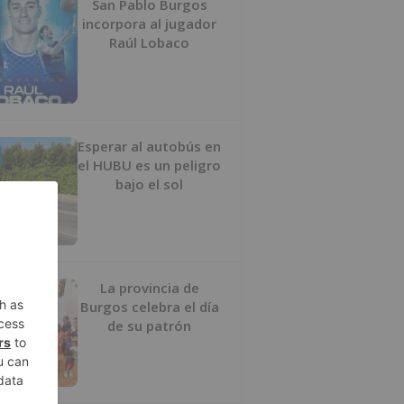
San Pablo Burgos
incorpora al jugador
Raúl Lobaco
Esperar al autobús en
el HUBU es un peligro
bajo el sol
La provincia de
Burgos celebra el día
de su patrón