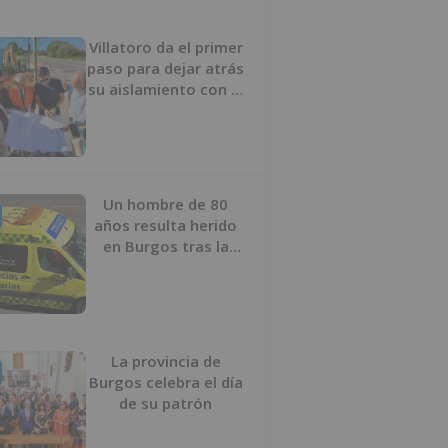
Villatoro da el primer
paso para dejar atrás
su aislamiento con el
inicio de la senda
peatonal y ciclista
Un hombre de 80
años resulta herido
en Burgos tras la
colisión entre un
turismo y un camión
La provincia de
Burgos celebra el día
de su patrón