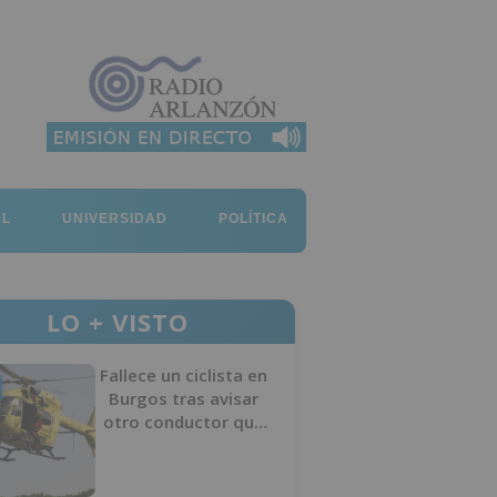
AL
UNIVERSIDAD
POLÍTICA
LO + VISTO
Fallece un ciclista en
Burgos tras avisar
otro conductor que
se había caído de la
bicicleta