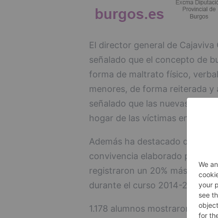
El director general de Cajaviv
señalado que el concepto de bul
forma de maltrato físico, verba
menores, de forma reiterada y a
señalado que las nuevas tecnolo
hogar de las víctimas en lo qu
Además ha destacado que según 
convivencia elaborado por la Di
registraron un 20% más de confl
durante el curso 2014-2015.
1.178 alumnos mostraron conduc