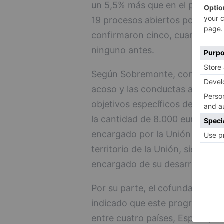
un 5,5% más que en el período 
19 procesos abiertos por "bullyi
confirmaron cinco, cuando en 
ninguno antes.
Según Sobremonte, conocer, pre
acoso y las conductas agresiva
objetivos específicos de la Fun
la cantidad de 8.000 euros para
encargado por la Unión Europea
territorio de la Unión, siendo l
encargado de su desarrollo en
Por su parte, el cofundador d
indicado que este programa eur
entre cuatro países, España, Por