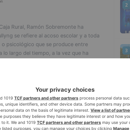
2
a Caja Rural, Ramón Sobremonte ha
lyng se refiere al acoso escolar y a toda
l o psicológico que se produce entre
3
 lo largo del tiempo, a la vez que ha
gías esta práctica se ha extendido al
e se conoce como ciberbullying.
un informe sobre la situación de la
rección Provincial de Educación, se
4
ictos en el aula en Burgos y provincia
tas inadecuadas en las aulas burgalesas,