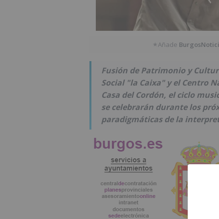
Añade
BurgosNotic
★
Fusión de Patrimonio y Cultur
Social "la Caixa" y el Centro 
Casa del Cordón, el ciclo musi
se celebrarán durante los pr
paradigmáticas de la interpret