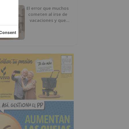
El error que muchos
cometen al irse de
vacaciones y que
puede acabar en robo