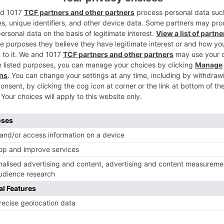
2
 4 de febrero a partir de las 20:30 h, con la
Consort, bajo la batuta de Robert King.
3
os mayores especialistas en el barroco
 homenaje a William Shakespeare.
acogerá, en total, este concierto, y
kal BarroKensemble. Será en un marco
sa del Cordón, para un concierto de
4
 Antonio Moral, director del Centro
oy en la presentación.Este Centro lleva
dación Caja de Burgos y con "la Caixa" en
cal español.