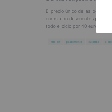
El precio único de las localidad
euros, con descuentos para tit
todo el ciclo por 40 euros.
fusión
patrimonio
cultura
ciclo