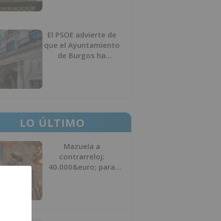
El PSOE advierte de
que el Ayuntamiento
de Burgos ha
"vaciado la hucha" y
depende del
Ministerio para
sostener las
inversiones
LO ÚLTIMO
Mazuela a
contrarreloj:
40.000&euro; para
salvar su retablo