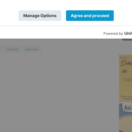
5
es varía según el concierto, de 15 a 20
ulares de tarjetas Caixabank y abonos para
cordón
barroco