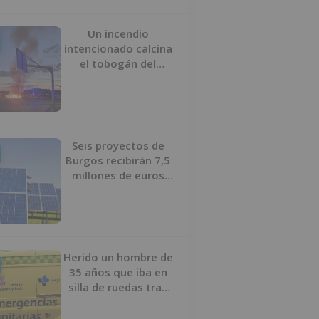
Un incendio
intencionado calcina
el tobogán del
parque infantil del
Barrio del Pilar de
Burgos
Seis proyectos de
Burgos recibirán 7,5
millones de euros
para impulsar plantas
solares
Herido un hombre de
35 años que iba en
silla de ruedas tras
ser atropellado en
Burgos