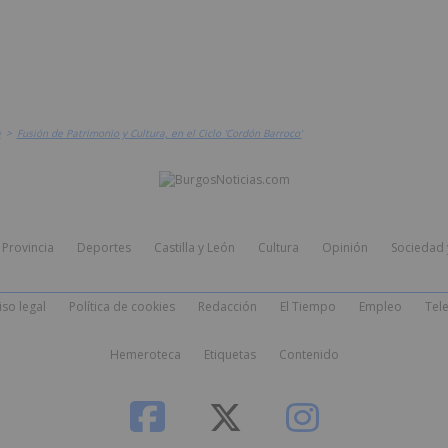
a
>
Fusión de Patrimonio y Cultura, en el Ciclo 'Cordón Barroco'
Provincia
Deportes
Castilla y León
Cultura
Opinión
Sociedad 
iso legal
Política de cookies
Redacción
El Tiempo
Empleo
Tele
Hemeroteca
Etiquetas
Contenido