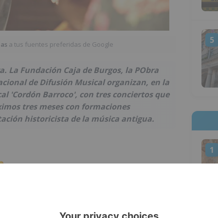
5
ias
a tus fuentes preferidas de Google
a. La Fundación Caja de Burgos, la PObra
Nacional de Difusión Musical organizan, en la
cal 'Cordón Barroco', con tres conciertos que
óximos tres meses con formaciones
ación historicista de la música antigua.
1