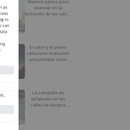
Nuevos pasos para
avanzar en la
licitación de las obras
del nuevo Mercado
Norte
El calor y el polvo
sahariano marcarán
una jornada clave
para la observación
del cielo
La campaña de
asfaltado en las
calles de Burgos
comenzará el 10 de
agosto por la
Avenida del Arlanzón