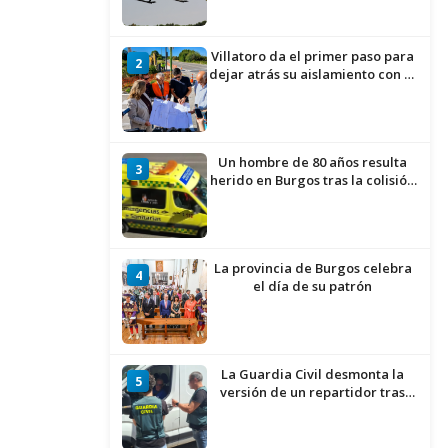
Villatoro da el primer paso para
2
dejar atrás su aislamiento con el
inicio de la senda peatonal y
ciclista
Un hombre de 80 años resulta
3
herido en Burgos tras la colisión
entre un turismo y un camión
La provincia de Burgos celebra
4
el día de su patrón
La Guardia Civil desmonta la
5
versión de un repartidor tras
desaparecer 3.256 euros