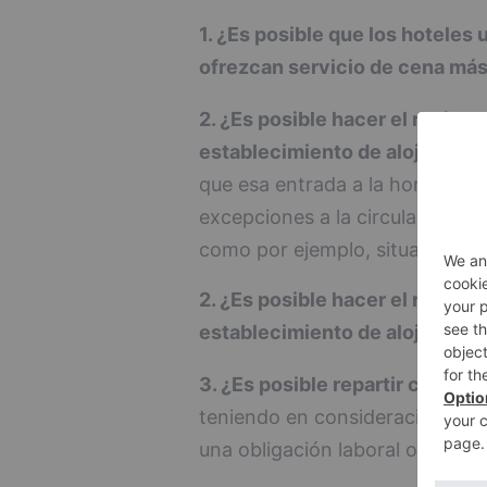
1. ¿Es posible que los hoteles
ofrezcan servicio de cena más 
2. ¿Es posible hacer el registr
establecimiento de alojamient
que esa entrada a la hora indic
excepciones a la circulación e
como por ejemplo, situación de
2. ¿Es posible hacer el registr
establecimiento de alojamiento
3. ¿Es posible repartir comida 
teniendo en consideración que 
una obligación laboral o profesi