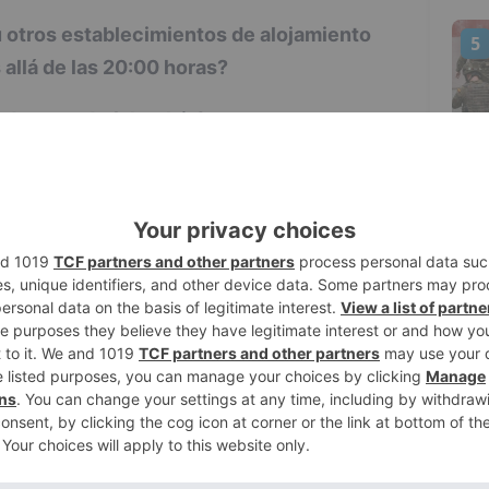
 u otros establecimientos de alojamiento
5
allá de las 20:00 horas?
o de entrada (check in) en un
o más allá de las 20:00 horas?
Sí, siempre
ada esté motivada por alguna de las
n horario nocturno que se contemplan,
 necesidad.
o de entrada (check in) en un
 más allá de las 20:00 horas?
a domicilio más allá de las 20:00 horas?
Sí,
las personas que reparte está realizando
onal.