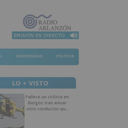
AL
UNIVERSIDAD
POLÍTICA
LO + VISTO
Fallece un ciclista en
Burgos tras avisar
otro conductor que
se había caído de la
bicicleta