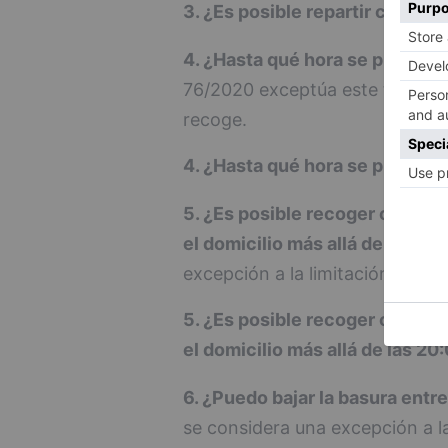
3. ¿Es posible repartir comida 
4. ¿Hasta qué hora se puede re
76/2020 exceptúa este tipo serv
recoge.
4. ¿Hasta qué hora se puede re
5. ¿Es posible recoger comida
el domicilio más allá de las 20
excepción a la limitación de la l
5. ¿Es posible recoger comida
el domicilio más allá de las 20
6. ¿Puedo bajar la basura entr
se considera una excepción a la 