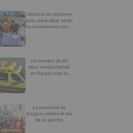
Villatoro da el primer
paso para dejar atrás
su aislamiento con el
inicio de la senda
peatonal y ciclista
Un hombre de 80
años resulta herido
en Burgos tras la
colisión entre un
turismo y un camión
La provincia de
Burgos celebra el día
de su patrón