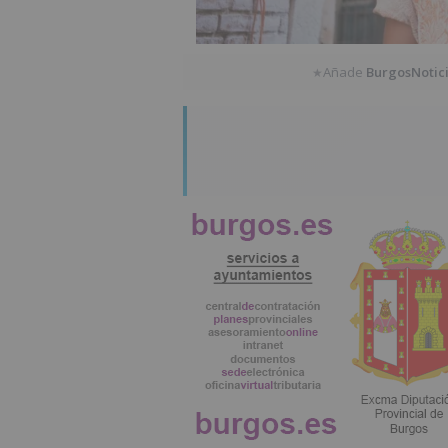
Añade
BurgosNotic
★