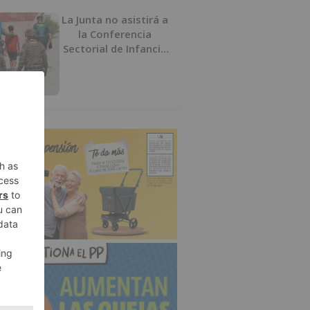
La Junta no asistirá a
la Conferencia
Sectorial de Infancia
y pide el retorno de
los menores a
Marruecos desde
Ceuta