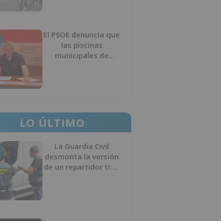
El PSOE denuncia que
las piscinas
municipales de
Burgos llevan seis
meses sin la
desinfección
obligatoria contra
plagas
LO ÚLTIMO
La Guardia Civil
desmonta la versión
de un repartidor tras
desaparecer 3.256
euros