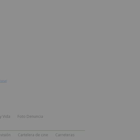
ional
y Vida
Foto Denuncia
visión
Cartelera de cine
Carreteras