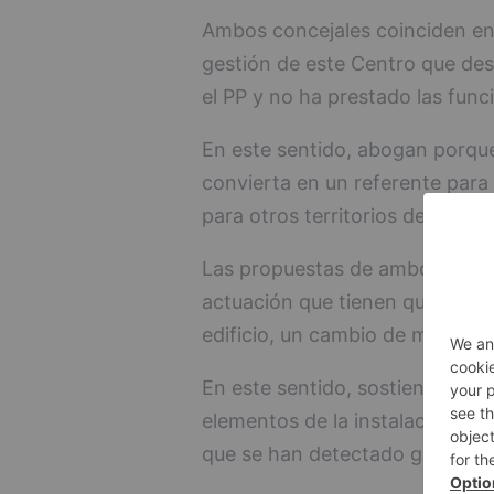
Ambos concejales coinciden en
gestión de este Centro que de
el PP y no ha prestado las func
En este sentido, abogan porque
convierta en un referente para 
para otros territorios de Españ
Las propuestas de ambos ediles
actuación que tienen que ver con
edificio, un cambio de modelo y
En este sentido, sostienen que 
elementos de la instalación y ve
que se han detectado goteras e