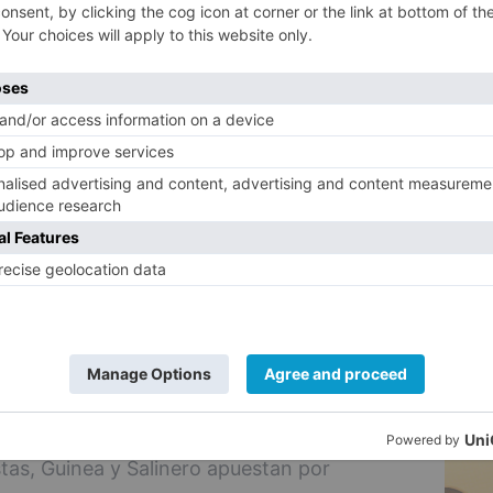
 de gestión y que el nuevo pliego ponga
5
a y el apoyo a las bandas locales.
ven 10 sesiones anuales gratuitas y que
iones musicales que se celebren en el
 esta instalación de una mayor
 medida de lo posible al Centro de Ocio de
inergias culturales entre ellos.
ios de los alquileres de las salas de
on capacidad para 1.100 personas y habilitar
bandas con características especiales que
 de ensayo.
tas, Guinea y Salinero apuestan por