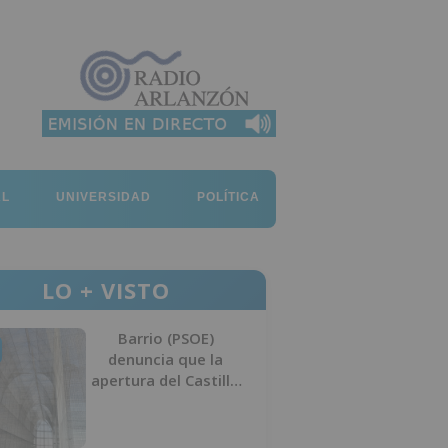
AL
UNIVERSIDAD
POLÍTICA
LO + VISTO
Barrio (PSOE)
denuncia que la
apertura del Castillo
responde a “una
foto” y no a la
culminación del