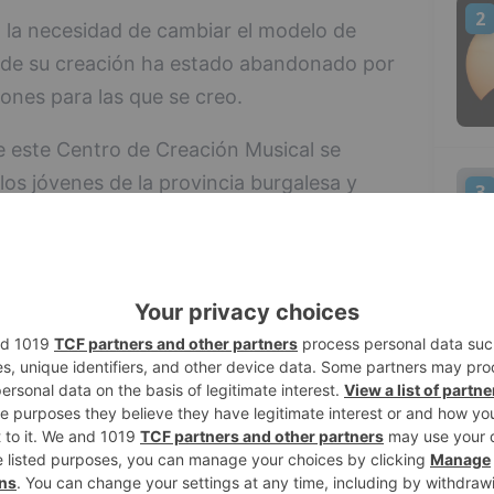
2
 la necesidad de cambiar el modelo de
sde su creación ha estado abandonado por
iones para las que se creo.
 este Centro de Creación Musical se
los jóvenes de la provincia burgalesa y
3
a.
 se basan en tres ejes principales de
 el análisis de la situación actual del
 por ampliar su versatilidad.
4
es necesario inventariar todos los
r que deficiencias estructurales tiene, ya
n algunas partes de la dotación.