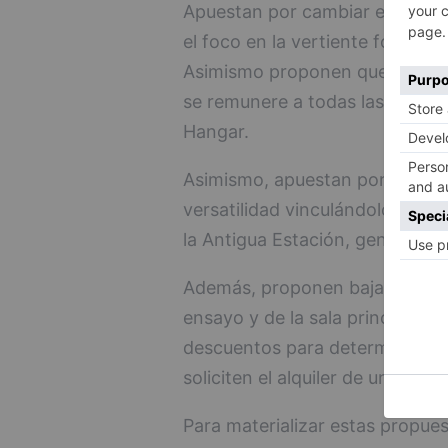
Apuestan por cambiar el modelo
el foco en la vertiente formativ
Asimismo proponen que se reser
se remunere a todas las actuac
Hangar.
Asimismo, apuestan por dotar a
versatilidad vinculándolo en la
la Antigua Estación, generando s
Además, proponen bajar los prec
ensayo y de la sala principal c
descuentos para determinadas 
soliciten el alquiler de un local
Para materializar estas propues