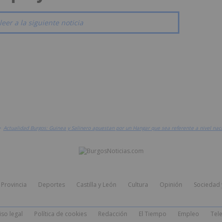
leer a la siguiente noticia
>
Actualidad Burgos: Guinea y Salinero apuestan por un Hangar que sea referente a nivel nac
Provincia
Deportes
Castilla y León
Cultura
Opinión
Sociedad 
iso legal
Política de cookies
Redacción
El Tiempo
Empleo
Tele