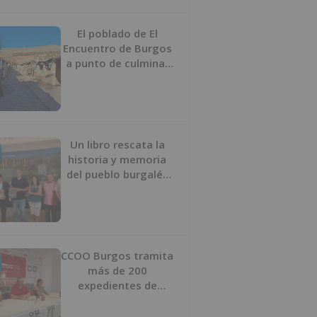
proyecto
El poblado de El
Encuentro de Burgos
a punto de culminar
su proceso de realojo
Un libro rescata la
historia y memoria
del pueblo burgalés
de Huérmeces
CCOO Burgos tramita
más de 200
expedientes de
regularización de
inmigrantes