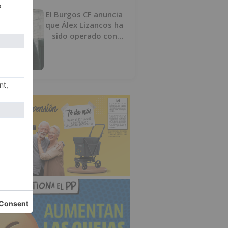
El Burgos CF anuncia
que Álex Lizancos ha
sido operado con
éxito del menisco de
su rodilla izquierda