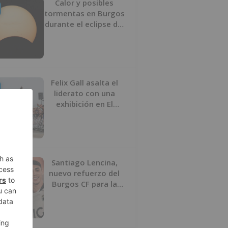
Calor y posibles
tormentas en Burgos
durante el eclipse del
12 de agosto
Felix Gall asalta el
liderato con una
exhibición en El
Escudo
Santiago Lencina,
nuevo refuerzo del
Burgos CF para la
temporada 2026/27