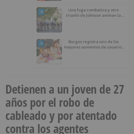
Una fuga combativa y otro
4
triunfo de Johnson animan la
penúltima jornada de la Vuelta a
Burgos
Burgos registra uno de los
5
mayores aumentos de usuarios
de ‘Conciliamos Verano’, con
1.267 niños
Detienen a un joven de 27
años por el robo de
cableado y por atentado
contra los agentes