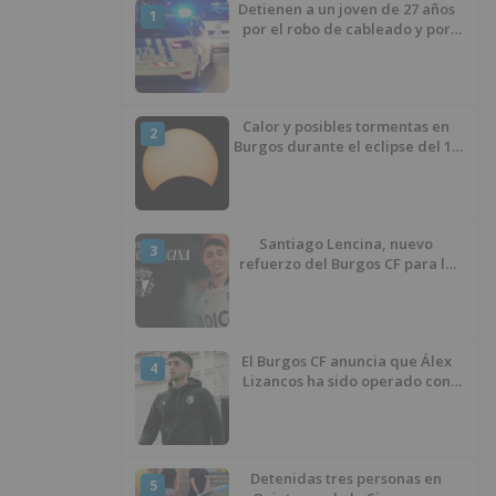
Detienen a un joven de 27 años
1
por el robo de cableado y por
atentado contra los agentes
Calor y posibles tormentas en
2
Burgos durante el eclipse del 12
de agosto
Santiago Lencina, nuevo
3
refuerzo del Burgos CF para la
temporada 2026/27
El Burgos CF anuncia que Álex
4
Lizancos ha sido operado con
éxito del menisco de su rodilla
izquierda
Detenidas tres personas en
5