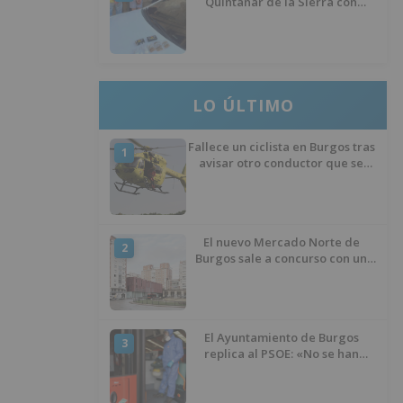
Quintanar de la Sierra con
hachís, cocaína y marihuana
ocultos en su vehículo
LO ÚLTIMO
Fallece un ciclista en Burgos tras
1
avisar otro conductor que se
había caído de la bicicleta
El nuevo Mercado Norte de
2
Burgos sale a concurso con un
presupuesto de 21,7 millones
El Ayuntamiento de Burgos
3
replica al PSOE: «No se han
interrumpido» las
desinfecciones municipales