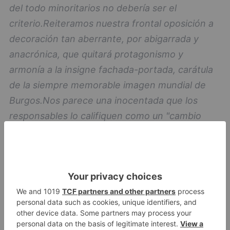
del todo minoritarios no debería ser el
criterio.
Reiteramos nuestra frontal oposición a
decoración tan aberrante, por abigarrada y
anacrónica, que quitará protagonismo y
armonía a la insigne fachada-portada, carátula
de la siempre memorable imagen mundial de
Burgos.
Nos parece una inocentada que los
responsables lo califiquen como un "cambio
reversible", dada la envergadura física y
económica del proyecto. Es una auténtica
'excusatio non petita...'
Apelamos
encarecidamente a las instituciones nacionales
e internacionales encargadas de velar por el
patrimonio mundial para que analicen en
profundidad esta, a todas luces, controvertida