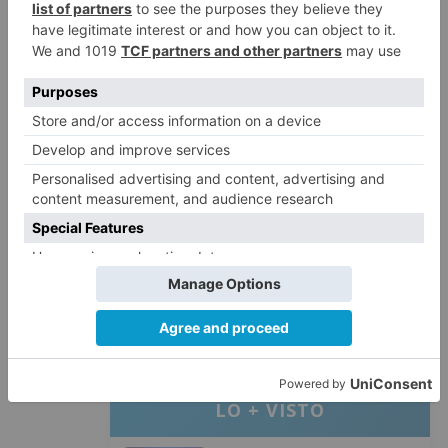
intervención.
Nos reservamos entrar por ahora
en el tema de su presupuesto absolutamente
desorbitado, que tanto chirría en la situación
social del momento presente. Hay muchas
otras mejoras como su deficiente calefacción,
la accesibilidad o la iluminación, tanto interna
como externa, que consideramos mucho más
urgentes y necesarias que cambiar de puertas.
Burgos
público
manifiesto
desacuerdo
cambio
anunciado
puertas
catedral
LO + VISTO