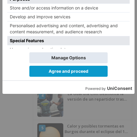
dejar atrás su aislamiento con el
inicio de la senda peatonal y
ciclista
Asociaciones y Pedanías de la
2
Merindad de Montija de Burgos
piden la reapertura de la
farmacia de Villasante
Luz verde al Programa de
3
Envejecimiento Activo que
experimenta cada una mayor
demanda
La Guardia Civil desmonta la
4
versión de un repartidor tras
desaparecer 3.256 euros
Calor y posibles tormentas en
5
Burgos durante el eclipse del 12
de agosto