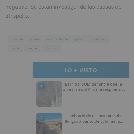
negativo. Se están investigando las causas del
atropello.
herida
grave
atropellada
paso
peatones
calle
santa
bárbara
LO + VISTO
Barrio (PSOE) denuncia que la
1
apertura del Castillo responde a
“una foto” y no a la culminación
del proyecto
El poblado de El Encuentro de
2
Burgos a punto de culminar su
proceso de realojo