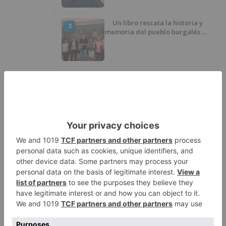
Un libro rescata la historia y
3
memoria del pueblo burgalés de
Huérmeces
CCOO Burgos tramita más de 200
4
expedientes de regularización
de inmigrantes
El PSOE denuncia que las
5
piscinas municipales de Burgos
llevan seis meses sin la
desinfección obligatoria contra
plagas
LO ÚLTIMO
Villatoro da el primer paso para
1