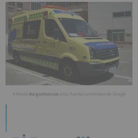
Añade
BurgosNoticias
a tus fuentes preferidas de Google
★