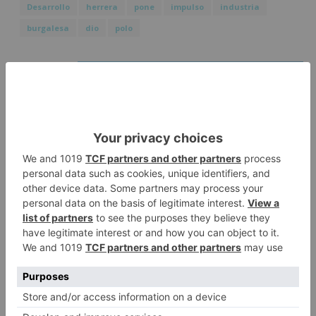
Desarrollo
herrera
pone
impulso
industria
burgalesa
dio
polo
LO + VISTO
Detienen a un joven de 27 años
1
por el robo de cableado y por
atentado contra los agentes
Calor y posibles tormentas en
2
Burgos durante el eclipse del 12
de agosto
Santiago Lencina, nuevo
3
refuerzo del Burgos CF para la
temporada 2026/27