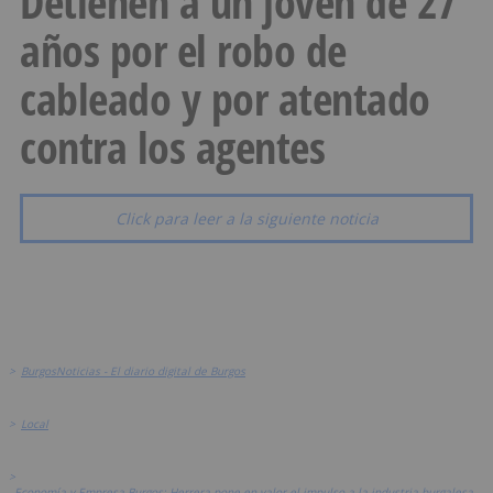
Detienen a un joven de 27
años por el robo de
cableado y por atentado
contra los agentes
Click para leer a la siguiente noticia
>
BurgosNoticias - El diario digital de Burgos
>
Local
>
Economía y Empresa Burgos: Herrera pone en valor el impulso a la industria burgalesa