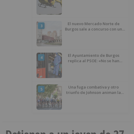
había caído de la bicicleta
El nuevo Mercado Norte de
3
Burgos sale a concurso con un
presupuesto de 21,7 millones
El Ayuntamiento de Burgos
4
replica al PSOE: «No se han
interrumpido» las
desinfecciones municipales
Una fuga combativa y otro
5
triunfo de Johnson animan la
penúltima jornada de la Vuelta a
Burgos