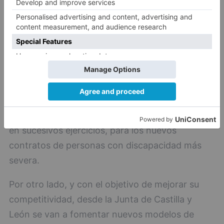
En este año 2016, el presupuesto inicial es de
más de 20,9 millones de euros, con un
incremento del 12,3 % respecto del año anterior,
lo que va a permitir seguir financiando el 50 %
de los citados costes salariales. Una cuantía que,
como novedad, y en cumplimiento de un
compromiso de legislatura, se incrementará en
un 10 % adicional en 2016, hasta llegar al 75 %
en sucesivos ejercicios, para los nuevos
contratos de personas con discapacidad más
severa.
Por otro lado, y con el objetivo de mejorar su
competitividad, desde la Junta de Castilla y
León se van a fomentar nuevos modelos de