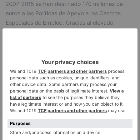
2007-2015 se han destinado 170 millones de
euros a las Políticas de Apoyo a los Centros
Especiales de Empleo. Gracias al elevado
impacto social de estos centros, cada euro que
invierte la Junta genera un retorno económico
estimado de 1,7 euros (superior a los 1,44 que se
estiman a nivel nacional).
La prioridad presupuestaria otorgada a estos
centros ha permitido que, a pesar de la
disminución de fondos estatales transferidos a
este fin, se haya podido subvencionar el 50 %
del salario mínimo interprofesional de los
trabajadores con discapacidad en CEE, así como
financiar las Unidades de Apoyo.