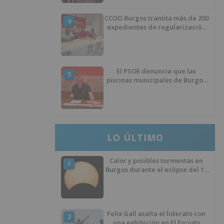
CCOO Burgos tramita más de 200
4
expedientes de regularización
de inmigrantes
El PSOE denuncia que las
5
piscinas municipales de Burgos
llevan seis meses sin la
desinfección obligatoria contra
plagas
LO ÚLTIMO
Calor y posibles tormentas en
1
Burgos durante el eclipse del 12
de agosto
Felix Gall asalta el liderato con
2
una exhibición en El Escudo