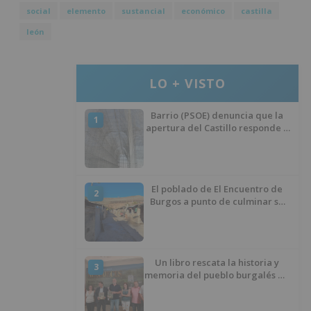
social
elemento
sustancial
económico
castilla
león
LO + VISTO
Barrio (PSOE) denuncia que la
1
apertura del Castillo responde a
“una foto” y no a la culminación
del proyecto
El poblado de El Encuentro de
2
Burgos a punto de culminar su
proceso de realojo
Un libro rescata la historia y
3
memoria del pueblo burgalés de
Huérmeces