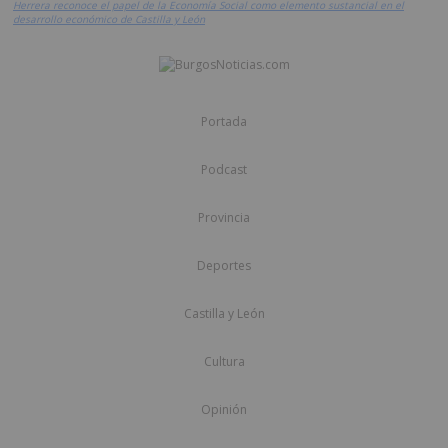
Herrera reconoce el papel de la Economía Social como elemento sustancial en el
desarrollo económico de Castilla y León
Portada
Podcast
Provincia
Deportes
Castilla y León
Cultura
Opinión