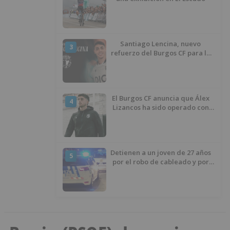
Santiago Lencina, nuevo
3
refuerzo del Burgos CF para la
temporada 2026/27
El Burgos CF anuncia que Álex
4
Lizancos ha sido operado con
éxito del menisco de su rodilla
izquierda
Detienen a un joven de 27 años
5
por el robo de cableado y por
atentado contra los agentes