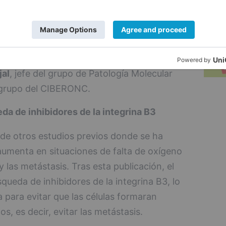
mos la integrina B3, las vesículas no se
nto, no existe el estímulo que favorece el
o órgano para formar metástasis",
al
, jefe del grupo de Patología Molecular
e grupo del CIBERONC.
da de inhibidores de la integrina B3
 de otros estudios previos donde se ha
aumenta en situaciones de falta de oxígeno
y las metástasis. Tras esta publicación, el
queda de inhibidores de la integrina B3, lo
a para evitar que las células formaran
s, es decir, evitar las metástasis.