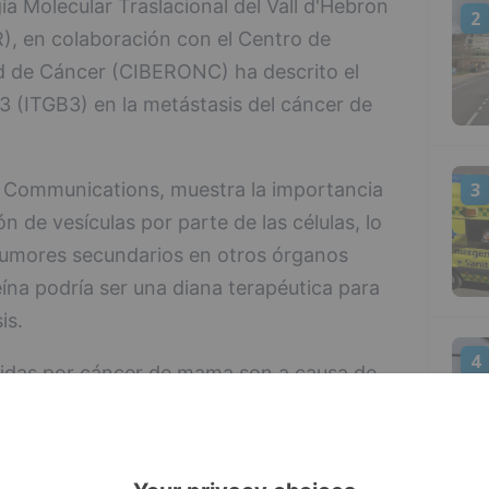
a Molecular Traslacional del Vall d'Hebron
2
R), en colaboración con el Centro de
d de Cáncer (CIBERONC) ha descrito el
B3 (ITGB3) en la metástasis del cáncer de
3
e Communications, muestra la importancia
ón de vesículas por parte de las células, lo
tumores secundarios en otros órganos
ína podría ser una diana terapéutica para
is.
4
idas por cáncer de mama son a causa de
omo el pulmón. Para que estas metástasis
entre células tumorales y también con las
 clave. Esta comunicación celular se basa