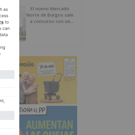
El nuevo Mercado
Norte de Burgos sale
a concurso con un
presupuesto de 21,7
millones