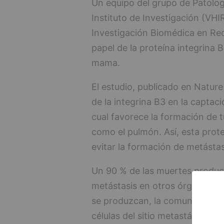
Un equipo del grupo de Patologí
Instituto de Investigación (VHI
Investigación Biomédica en Re
papel de la proteína integrina 
mama.
El estudio, publicado en Natur
de la integrina B3 en la captaci
cual favorece la formación de 
como el pulmón. Así, esta prote
evitar la formación de metástas
Un 90 % de las muertes produc
metástasis en otros órganos, c
se produzcan, la comunicación 
células del sitio metastático es