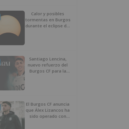
Calor y posibles
tormentas en Burgos
durante el eclipse del
12 de agosto
Santiago Lencina,
nuevo refuerzo del
Burgos CF para la
temporada 2026/27
El Burgos CF anuncia
que Álex Lizancos ha
sido operado con
éxito del menisco de
su rodilla izquierda