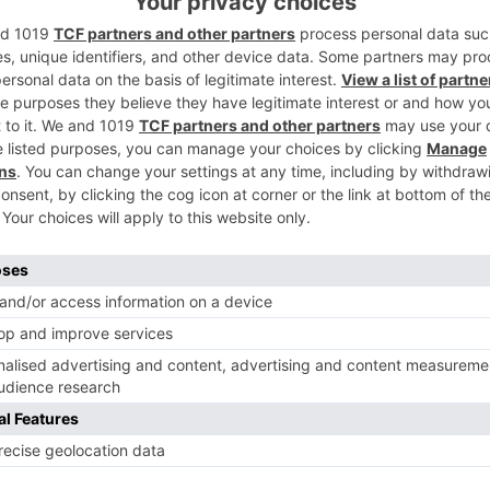
ue son captadas por otras células y que
5
 desarrollar las metástasis.
 permite que esto suceda no se conoce en
meros estudios que describe las vías que
tren en las células para favorecer el
que la integrina B3 posee en este proceso",
tigador del VHIR y el CIBERONC y uno de
tivos celulares en el laboratorio, ha
, una proteína que sirve de conexión
e la célula, es necesaria para que las
orno sean captadas por las células