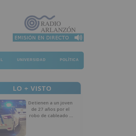
AL
UNIVERSIDAD
POLÍTICA
LO + VISTO
Detienen a un joven
de 27 años por el
robo de cableado y
por atentado contra
los agentes