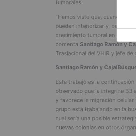
tumorales.
"Hemos visto que, cuando inhibi
pueden interiorizar y, por lo ta
crecimiento tumoral en el nuev
comenta
Santiago Ramón y Caj
Traslacional del VHIR y jefe d
Santiago Ramón y Cajal
Búsque
Este trabajo es la continuación
observado que la integrina B3 
y favorece la migración celular 
grupo está trabajando en la bús
cual sería una posible estrategi
nuevas colonias en otros órgano