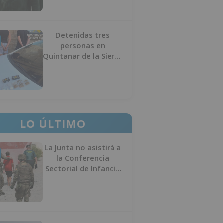
Detenidas tres
personas en
Quintanar de la Sierra
con hachís, cocaína y
marihuana ocultos en
su vehículo
LO ÚLTIMO
La Junta no asistirá a
la Conferencia
Sectorial de Infancia
y pide el retorno de
los menores a
Marruecos desde
Ceuta