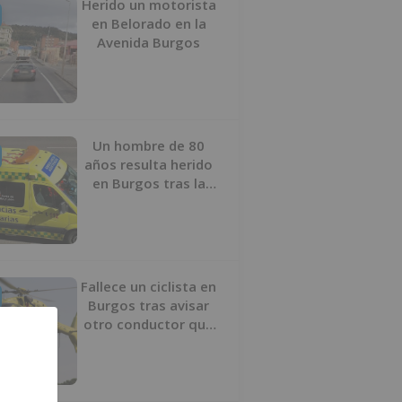
Herido un motorista
en Belorado en la
Avenida Burgos
Un hombre de 80
años resulta herido
en Burgos tras la
colisión entre un
turismo y un camión
Fallece un ciclista en
Burgos tras avisar
otro conductor que
se había caído de la
bicicleta