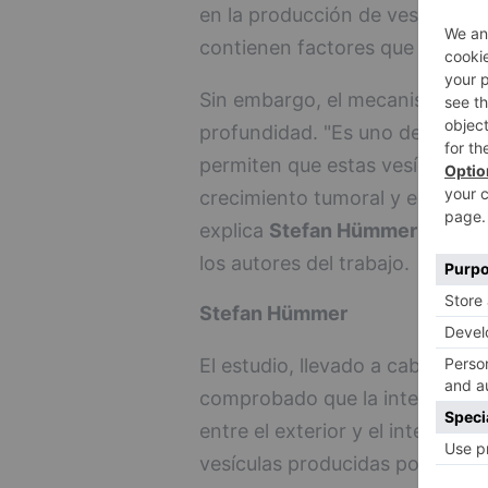
en la producción de vesículas q
contienen factores que ayudan a
Sin embargo, el mecanismo que
profundidad. "Es uno de los pri
permiten que estas vesículas en
crecimiento tumoral y el papel 
explica
Stefan Hümmer
, inves
los autores del trabajo.
Stefan Hümmer
El estudio, llevado a cabo en cul
comprobado que la integrina B3
entre el exterior y el interior d
vesículas producidas por el ent