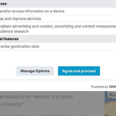
erioro
inestabilidad
ausencia de
5
transversalidad
 ha preguntado por el
sistema de gestión
,
realizan
jornadas de autoconcertación
, las
 las
jornadas
que se realizan
"Queremos conocer el mapa de nuestra
e autoconcertación
cifras
jornadas
 encima del acuerdo; que se incumple de
ntes/día y los tiempos y la carga
o suscrito".