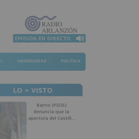
AL
UNIVERSIDAD
POLÍTICA
LO + VISTO
Barrio (PSOE)
denuncia que la
apertura del Castillo
responde a “una
foto” y no a la
culminación del