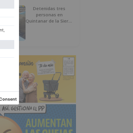
Detenidas tres
personas en
Quintanar de la Sierra
con hachís, cocaína y
marihuana ocultos en
su vehículo