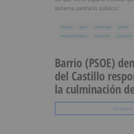
sistema sanitario público".
Burgos
igea
interroga
grado
extraordinaria
atención
primaria
Barrio (PSOE) den
del Castillo resp
la culminación de
Click para 