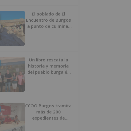
proyecto
El poblado de El
Encuentro de Burgos
a punto de culminar
su proceso de realojo
Un libro rescata la
historia y memoria
del pueblo burgalés
de Huérmeces
CCOO Burgos tramita
más de 200
expedientes de
regularización de
inmigrantes