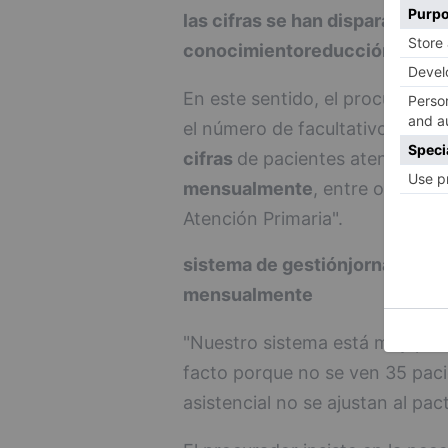
las cifras se han disparado
det
conocimiento
reducción de la 
En este sentido, el procurador
el número de facultativos que 
cifras
de pacientes atendidos y
mensualmente
, entre otros. 
Atención Primaria".
sistema de gestión
jornadas d
mensualmente
"Nuestro sistema está muy por
facto porque no se ven 35 pacie
asistencial no se ajustan al pact