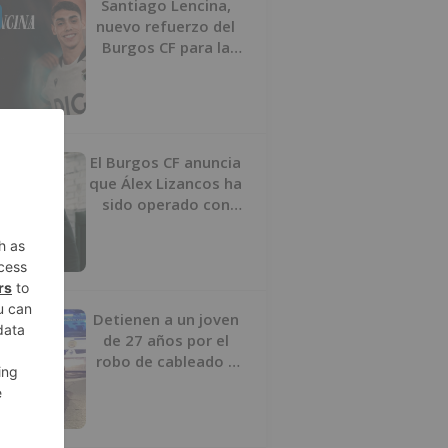
Santiago Lencina,
nuevo refuerzo del
Burgos CF para la
temporada 2026/27
El Burgos CF anuncia
que Álex Lizancos ha
sido operado con
éxito del menisco de
su rodilla izquierda
Detienen a un joven
de 27 años por el
robo de cableado y
por atentado contra
los agentes