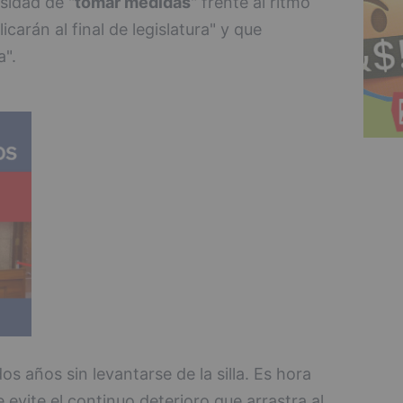
sidad de "
tomar medidas
" frente al ritmo
icarán al final de legislatura" y que
a".
os años sin levantarse de la silla. Es hora
vite el continuo deterioro que arrastra al