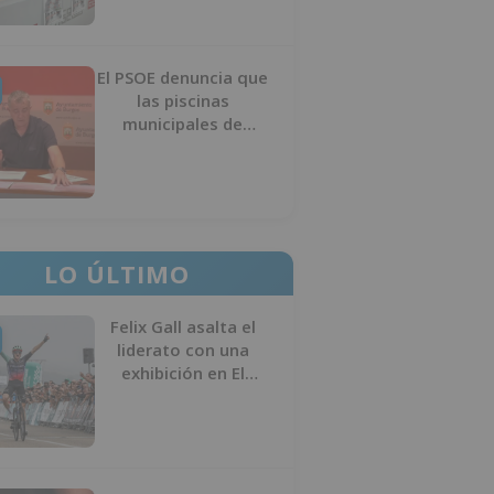
El PSOE denuncia que
las piscinas
municipales de
Burgos llevan seis
meses sin la
desinfección
obligatoria contra
plagas
LO ÚLTIMO
Felix Gall asalta el
liderato con una
exhibición en El
Escudo