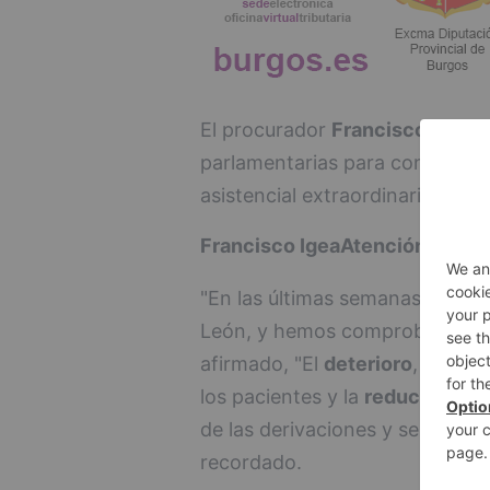
El procurador
Francisco Igea
h
parlamentarias para conocer el
asistencial extraordinaria en la
Francisco Igea
Atención Primar
"En las últimas semanas hemos a
León, y hemos comprobado c
afirmado, "El
deterioro
, la
ines
los pacientes y la
reducción de
de las derivaciones y se increm
recordado.