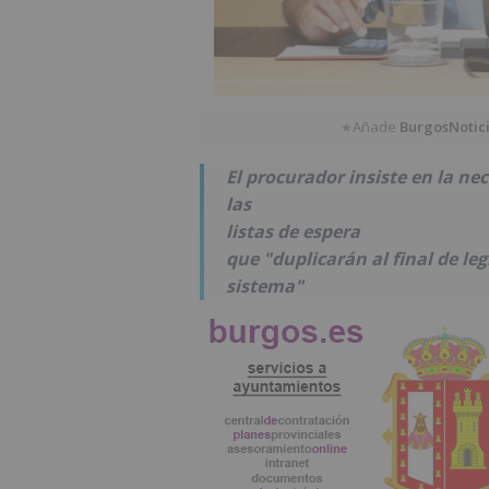
Añade
BurgosNotic
★
El procurador insiste en la ne
las
listas de espera
que "duplicarán al final de leg
sistema"