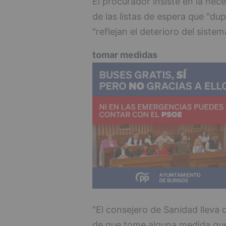
El procurador insiste en la nece
de las listas de espera que "dupl
"reflejan el deterioro del sistem
tomar medidas
"El consejero de Sanidad lleva d
de que tome alguna medida que e