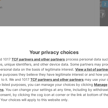
2
a registrado un conjunto de preguntas
 grado de cumplimiento de la actividad
3
Atención Primaria de Burgos
.
ia de Burgos
nalizado las listas de espera en Castilla y
omo
las cifras se han disparado
", ha
4
tabilidad
, la
ausencia de conocimiento
de
 la transversalidad
produce un aumento
entan las pruebas especiales", ha