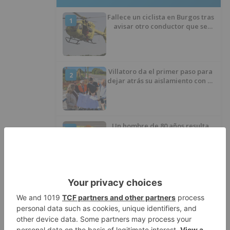
Fallece un ciclista en Burgos tras
1
avisar otro conductor que se
había caído de la bicicleta
Villatoro da el primer paso para
2
dejar atrás su aislamiento con el
inicio de la senda peatonal y
ciclista
Un hombre de 80 años resulta
3
herido en Burgos tras la colisión
entre un turismo y un camión
La provincia de Burgos celebra
4
el día de su patrón