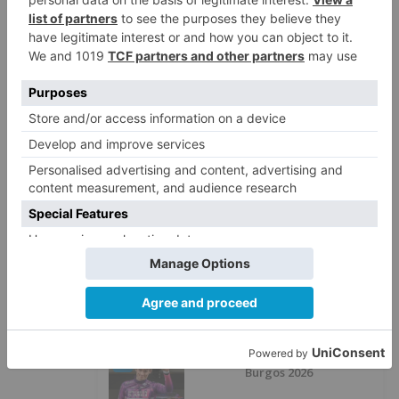
La Guardia Civil desmonta la
5
versión de un repartidor tras
desaparecer 3.256 euros
LO ÚLTIMO
Más ventajas con el carné 60 CYL
1
El Balonmano Burgos se
2
concentrará en Bejar
Felix Gall ganador de la Vuelta a
3
Burgos 2026