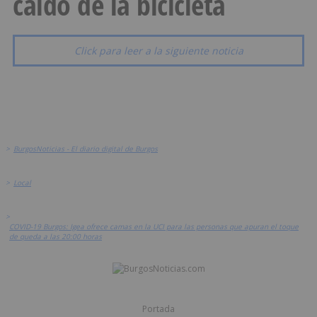
caído de la bicicleta
Click para leer a la siguiente noticia
>
BurgosNoticias - El diario digital de Burgos
>
Local
>
COVID-19 Burgos: Igea ofrece camas en la UCI para las personas que apuran el toque
de queda a las 20:00 horas
Portada