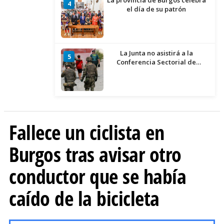
La provincia de Burgos celebra
4
el día de su patrón
La Junta no asistirá a la
5
Conferencia Sectorial de
Infancia y pide el retorno de los
menores a Marruecos desde
Ceuta
Fallece un ciclista en
Burgos tras avisar otro
conductor que se había
caído de la bicicleta