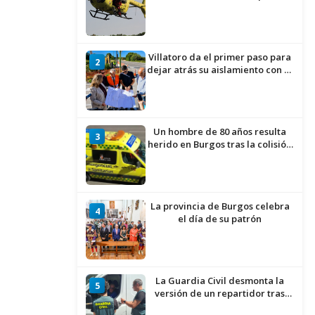
había caído de la bicicleta
Villatoro da el primer paso para
2
dejar atrás su aislamiento con el
inicio de la senda peatonal y
ciclista
Un hombre de 80 años resulta
3
herido en Burgos tras la colisión
entre un turismo y un camión
La provincia de Burgos celebra
4
el día de su patrón
La Guardia Civil desmonta la
5
versión de un repartidor tras
desaparecer 3.256 euros