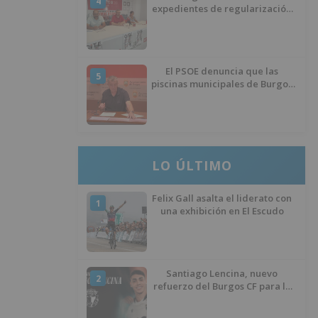
4
expedientes de regularización
de inmigrantes
El PSOE denuncia que las
5
piscinas municipales de Burgos
llevan seis meses sin la
desinfección obligatoria contra
plagas
LO ÚLTIMO
Felix Gall asalta el liderato con
1
una exhibición en El Escudo
Santiago Lencina, nuevo
2
refuerzo del Burgos CF para la
temporada 2026/27