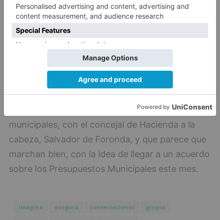
Mientras, la portavoz del equipo de Gobierno,
Gema Conde, ha dicho que prosiguen las
conversaciones con todos los grupos
municipales, con el concejal de Hacienda a la
cabeza, Salvador de Foronda, y que parece que
marchan bien, con la idea de llegar a un acuerdo
sobre los Presupuestos Municipales este mes.
imagina
asegura
conversaciones
grupos