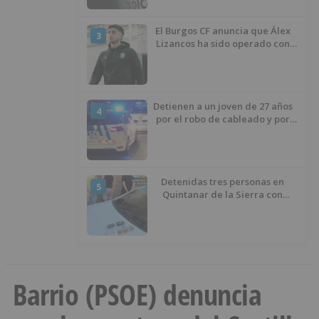
El Burgos CF anuncia que Álex
3
Lizancos ha sido operado con
éxito del menisco de su rodilla
izquierda
Detienen a un joven de 27 años
4
por el robo de cableado y por
atentado contra los agentes
Detenidas tres personas en
5
Quintanar de la Sierra con
hachís, cocaína y marihuana
ocultos en su vehículo
Barrio (PSOE) denuncia