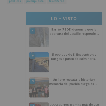
políticos
presupuesto
fructíferas
LO + VISTO
Barrio (PSOE) denuncia que la
1
apertura del Castillo responde a
“una foto” y no a la culminación
del proyecto
El poblado de El Encuentro de
2
Burgos a punto de culminar su
proceso de realojo
Un libro rescata la historia y
3
memoria del pueblo burgalés de
Huérmeces
CCOO Burgos tramita más de 200