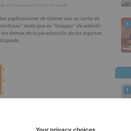
ias
a tus fuentes preferidas de Google
as explicaciones de Gómez con su carta de
5
 confusas" dado que es "incapaz" de admitir
 los demás de la paralización de los órganos
ticipado.
1
Burgos, la citada carta de renuncia de