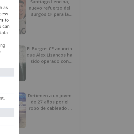
Santiago Lencina,
nuevo refuerzo del
Burgos CF para la
temporada 2026/27
El Burgos CF anuncia
que Álex Lizancos ha
sido operado con
éxito del menisco de
su rodilla izquierda
Detienen a un joven
de 27 años por el
robo de cableado y
por atentado contra
los agentes