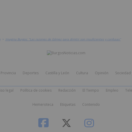
a
>
Imagina Burgos: "Las razones de Gómez para dimitir son insuficientes y confusas"
Provincia
Deportes
Castilla y León
Cultura
Opinión
Sociedad 
iso legal
Política de cookies
Redacción
El Tiempo
Empleo
Tele
Hemeroteca
Etiquetas
Contenido