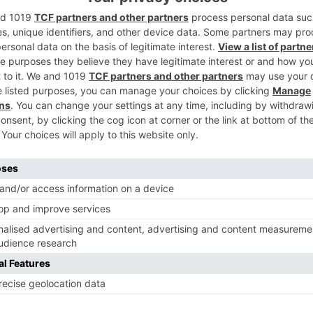
2
 con que renuncie a los cargos y a las
r dignidad personal abandone la Casa
magina.
que "en la misiva, además, responsabiliza
 funcionarios de una culpa que sólo es del
3
ha apropiado, como así determinaron los
rería e Intervención, de un dinero que no
 cantidad, el problema que ha creado es de
es que ofrece Gómez en su carta son meras
ducta reprobable".
4
 Gómez deberá renunciar de manera
das a Tesorería por los viajes por los que
ión ni del alcalde ni del concejal de