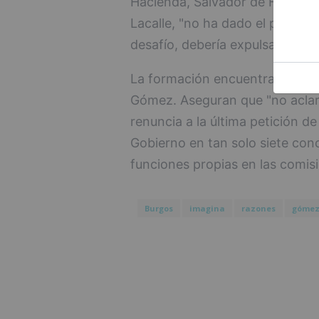
Hacienda, Salvador de Foronda.
Lacalle, "no ha dado el paso que
desafío, debería expulsarle del 
La formación encuentra confusa
Gómez. Aseguran que "no aclara 
renuncia a la última petición d
Gobierno en tan solo siete conc
funciones propias en las comis
Burgos
imagina
razones
góme