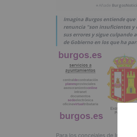
Añade
BurgosNotic
★
Imagina Burgos entiende que l
renuncia "son insuficientes y
sus errores y sigue culpando a
de Gobierno en los que ha par
Para los concejales de Imagina 