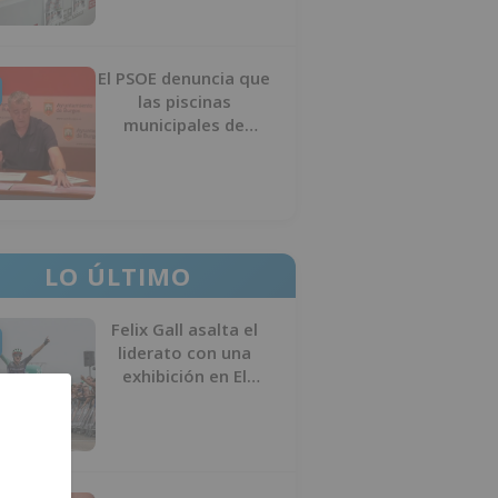
El PSOE denuncia que
las piscinas
municipales de
Burgos llevan seis
meses sin la
desinfección
obligatoria contra
plagas
LO ÚLTIMO
Felix Gall asalta el
liderato con una
exhibición en El
Escudo