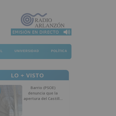
AL
UNIVERSIDAD
POLÍTICA
LO + VISTO
Barrio (PSOE)
denuncia que la
apertura del Castillo
responde a “una
foto” y no a la
culminación del