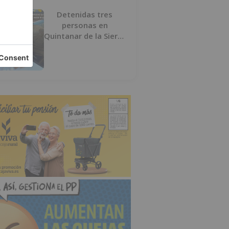
Detenidas tres
personas en
Quintanar de la Sierra
con hachís, cocaína y
marihuana ocultos en
su vehículo