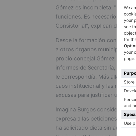
Gómez es incompleta. "No basta
funciones. Es necesario que po
Consistorial", explican desde I
Desde la formación consideran 
a otros órganos municipales y a
propio concejal Gómez que se 
informes de Secretaría, de Teso
le correspondía. Más allá de la
caos institucional y las razon
excusas para justificar una con
Imagina Burgos considera que
expresa a las peticiones realiza
ha solicitado dieta sin autorizac