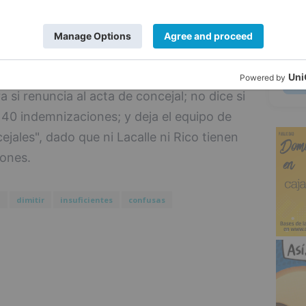
 Imagina añade que el alcalde, Javier
 le pidió el Pleno y, ante este nuevo
5
grupo municipal".
 e insuficiente la declaración de Fernando
si renuncia al acta de concejal; no dice si
e 40 indemnizaciones; y deja el equipo de
ejales", dado que ni Lacalle ni Rico tienen
iones.
z
dimitir
insuficientes
confusas