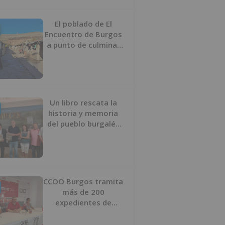
proyecto
El poblado de El
Encuentro de Burgos
a punto de culminar
su proceso de realojo
Un libro rescata la
historia y memoria
del pueblo burgalés
de Huérmeces
CCOO Burgos tramita
más de 200
expedientes de
regularización de
inmigrantes