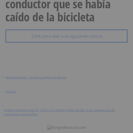
conductor que se había
caído de la bicicleta
Click para leer a la siguiente noticia
>
BurgosNoticias - El diario digital de Burgos
>
Política
>
Imagina lamenta que PP, PSOE y C´s hagan “oídos sordos” a las propuestas de
inversiones sostenibles