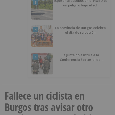
Esperar al autobús en el HUBU es
3
un peligro bajo el sol
La provincia de Burgos celebra
4
el día de su patrón
La Junta no asistirá a la
5
Conferencia Sectorial de
Infancia y pide el retorno de los
menores a Marruecos desde
Ceuta
Fallece un ciclista en
Burgos tras avisar otro