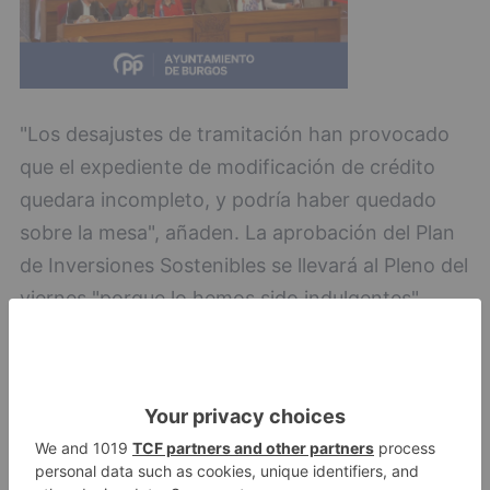
"Los desajustes de tramitación han provocado
que el expediente de modificación de crédito
quedara incompleto, y podría haber quedado
sobre la mesa", añaden. La aprobación del Plan
de Inversiones Sostenibles se llevará al Pleno del
viernes "porque lo hemos sido indulgentes",
apuntan, con esta circunstancia.
imagina
lamenta
pp
psoe
c
s
hagan
oídos
sordos
propuestas
inversiones
sostenibles