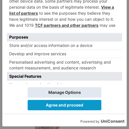
LO + VISTO
Fallece un ciclista en Burgos tras
1
avisar otro conductor que se
había caído de la bicicleta
Villatoro da el primer paso para
2
dejar atrás su aislamiento con el
inicio de la senda peatonal y
ciclista
Un hombre de 80 años resulta
3
herido en Burgos tras la colisión
entre un turismo y un camión
La provincia de Burgos celebra
4
el día de su patrón