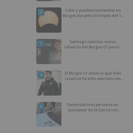
Calor y posibles tormentas en
2
Burgos durante el eclipse del 12
de agosto
Santiago Lencina, nuevo
3
refuerzo del Burgos CF para la
temporada 2026/27
El Burgos CF anuncia que Álex
4
Lizancos ha sido operado con
éxito del menisco de su rodilla
izquierda
Detenidas tres personas en
5
Quintanar de la Sierra con
hachís, cocaína y marihuana
ocultos en su vehículo