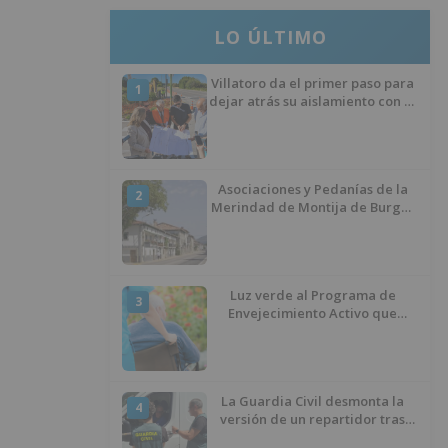
LO ÚLTIMO
Villatoro da el primer paso para
1
dejar atrás su aislamiento con el
inicio de la senda peatonal y
ciclista
Asociaciones y Pedanías de la
2
Merindad de Montija de Burgos
piden la reapertura de la
farmacia de Villasante
Luz verde al Programa de
3
Envejecimiento Activo que
experimenta cada una mayor
demanda
La Guardia Civil desmonta la
4
versión de un repartidor tras
desaparecer 3.256 euros