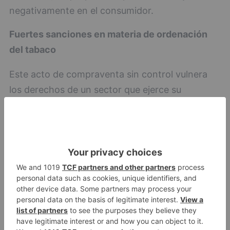
negativamente en el consumidor.
Fuertes sanciones en materia de ordenación
del tabaco
Este acto de compraventa sin control vulnera
los derechos de un sector que ejerce su
actividad legítimamente, ya que se trata de una
acción desde la clandestinidad que ocasiona
grandes pérdidas anuales al ramo tabaquero.
Para este tipo de infracciones, sin perjuicio de
que puedan ser constitutivas de delito, se
contemplan sanciones económicas que
aplicadas en su grado mínimo suponen 2.000
euros de multa.