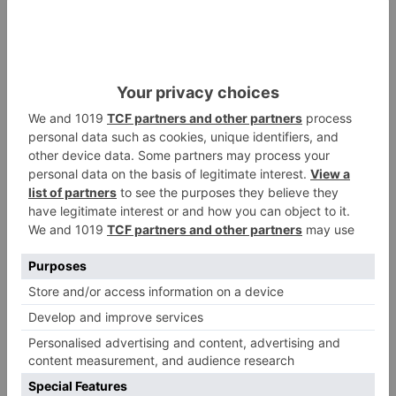
El domingo 24 la Local terminó el fin de semana
teniendo que elaborar siete informes por
accidentes.
incendio
accidente
peleas
semana
dio
respiro
policía
local
LO + VISTO
Fallece un ciclista en Burgos tras
1