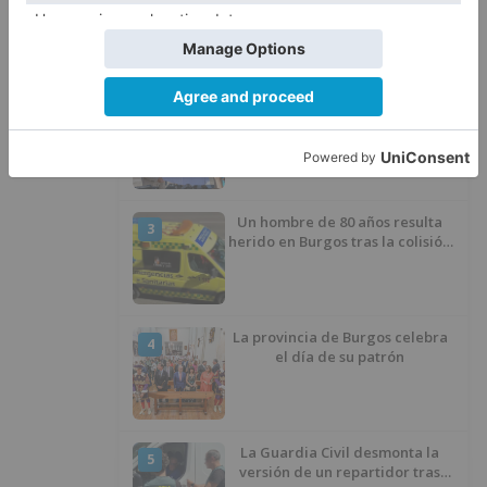
avisar otro conductor que se
había caído de la bicicleta
Villatoro da el primer paso para
2
dejar atrás su aislamiento con el
inicio de la senda peatonal y
ciclista
Un hombre de 80 años resulta
3
herido en Burgos tras la colisión
entre un turismo y un camión
La provincia de Burgos celebra
4
el día de su patrón
La Guardia Civil desmonta la
5
versión de un repartidor tras