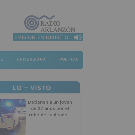
AL
UNIVERSIDAD
POLÍTICA
LO + VISTO
Detienen a un joven
de 27 años por el
robo de cableado y
por atentado contra
los agentes