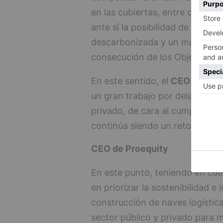
en las cubiertas, entre otros. D
ante sí la posibilidad de contri
descarbonizada y un mundo más
consecución de los Objetivos d
En este sentido, el
CEO de Pro
un gran trabajo por delante, ta
privado, de cara al cumplimient
continúa siendo un reto para la
CEO de Proequity
En este punto, teniendo en cue
en priorizar la sostenibilidad 
construcción de naves logísticas
sector público y privado para me