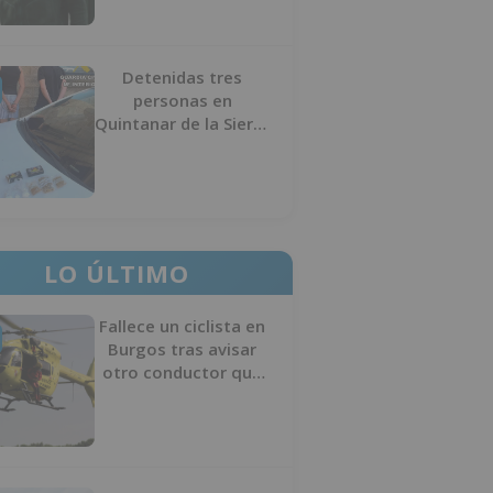
Detenidas tres
personas en
Quintanar de la Sierra
con hachís, cocaína y
marihuana ocultos en
su vehículo
LO ÚLTIMO
Fallece un ciclista en
Burgos tras avisar
otro conductor que
se había caído de la
bicicleta