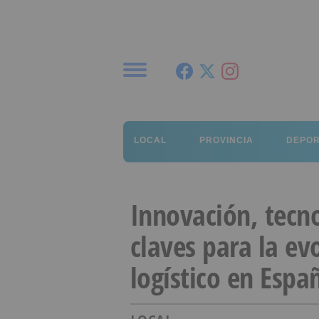
Menú
LOCAL
PROVINCIA
DEPO
Innovación, tecno
claves para la ev
logístico en Espa