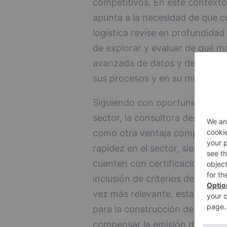
competitivos. En este contexto
apunta a la necesidad de que c
logística revise en profundidad
de explorar y evaluar de qué modo
avanzada de datos y demás her
sus procesos y en su modelo d
Siguiendo con oportunidades de
sector, la consultora destaca la
como otra ventaja competitiva
rapidez en el sector, siendo c
cuenten con certificaciones co
inclusión de criterios de sosten
vez más relevante, estando pres
para la construcción de las nave
compensar la emisión de CO2 co