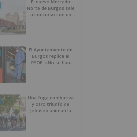
El nuevo Mercado
Norte de Burgos sale
a concurso con un
presupuesto de 21,7
millones
El Ayuntamiento de
Burgos replica al
PSOE: «No se han
interrumpido» las
desinfecciones
municipales
Una fuga combativa
y otro triunfo de
Johnson animan la
penúltima jornada de
la Vuelta a Burgos