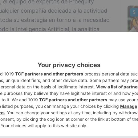
, el equipo de expertos de Proequity
ualquier compañía dedicada a la actividad
5
 toda su estrategia en torno a la necesidad
 la Inteligencia Artificial, la analítica
ramientas pueden impactar y mejorar en
e negocio.
 desarrollo e innovación dentro del
 sostenibilidad de las naves logísticas
 que se posiciona con cada vez más
ada vez más común que las naves logísticas
mo LEED o el sello BREEAM. Así, la
ibilidad en toda la cadena de valor es cada
ente en los materiales que se utilizan
s logísticas, así como en la posibilidad de
n la instalación de paneles fotovoltaicos