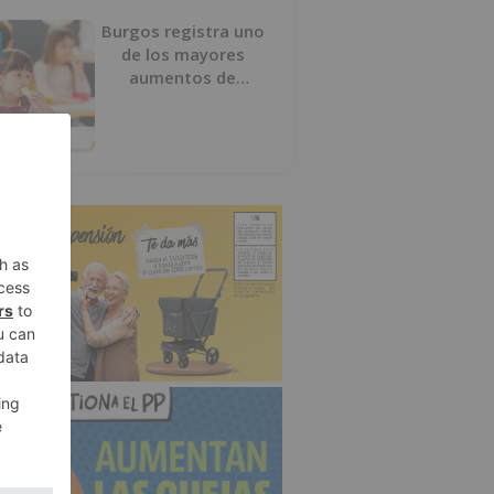
Burgos registra uno
de los mayores
aumentos de
usuarios de
‘Conciliamos Verano’,
con 1.267 niños