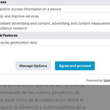
e esta manera, el sector logístico tiene
buir a la transición hacia una economía
 sostenible, apoyando a la sociedad en la
e Desarrollo Sostenible (ODS).
equity
, David Martínez, explica que "queda
nto por parte del sector público como
o de la agenda 2030; la sostenibilidad
 mayoría del tejido empresarial español".
nta el interés por parte de las compañías
e innovación en los nuevos proyectos de
, es el turno de la colaboración entre el
jorar la eficiencia y sustentabilidad de la