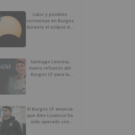
Calor y posibles
tormentas en Burgos
durante el eclipse del
12 de agosto
Santiago Lencina,
nuevo refuerzo del
Burgos CF para la
temporada 2026/27
El Burgos CF anuncia
que Álex Lizancos ha
sido operado con
éxito del menisco de
su rodilla izquierda