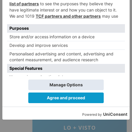
La Guardia Civil pone a su disposición el número
de teléfono 062 y también el servicio de alertas
app Alertcops; cualquier información que desee
facilitar o colaboración en el ámbito de la
seguridad ciudadana, del Patrimonio, vial o
medio ambiental es tratada de manera discreta
y anónima.
investigan
conductores
conducción
temeraria
LO + VISTO