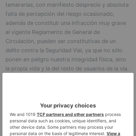
temerarias, con manifiesto desprecio y absoluta
falta de percepción del riesgo ocasionado,
además de constituir una infracción muy grave
al vigente Reglamento de General de
Circulación, pueden ser constitutivas de un
delito contra la Seguridad Vial, ya que no sólo
ponen en peligro nuestra integridad física, sino
la propia vida y la del resto de usuarios de la vía.