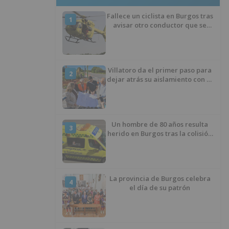
Fallece un ciclista en Burgos tras
1
avisar otro conductor que se
había caído de la bicicleta
Villatoro da el primer paso para
2
dejar atrás su aislamiento con el
inicio de la senda peatonal y
ciclista
Un hombre de 80 años resulta
3
herido en Burgos tras la colisión
entre un turismo y un camión
La provincia de Burgos celebra
4
el día de su patrón