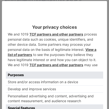
Ayuntamiento gobernado por PSOE y
Ciudadanos que están dispuestos a derrochar el
dinero público en gastos que no tienen ningún
efecto en la calidad de vida de los Burgaleses y
burgalesas. Ante la gravedad de estos hechos
entendemos que puede ser constitutivo de un
delito de prevaricación y esperamos que el
Ministerio Fiscal tome cartas en el asunto".
iu
denuncia
prevaricación
fiscalía
miembros
jgl
pago
euros
fundación
viii
centenario
LO + VISTO
Detienen a un joven de 27 años
1