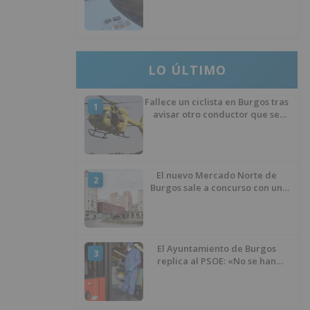
hachís, cocaína y marihuana
ocultos en su vehículo
LO ÚLTIMO
Fallece un ciclista en Burgos tras
1
avisar otro conductor que se
había caído de la bicicleta
El nuevo Mercado Norte de
2
Burgos sale a concurso con un
presupuesto de 21,7 millones
El Ayuntamiento de Burgos
3
replica al PSOE: «No se han
interrumpido» las
desinfecciones municipales