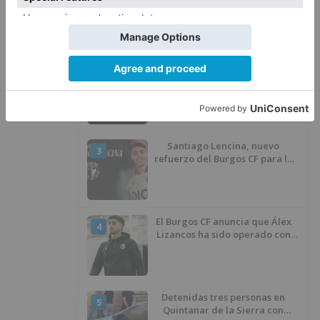
por el robo de cableado y por
atentado contra los agentes
Calor y posibles tormentas en
2
Burgos durante el eclipse del 12
de agosto
Santiago Lencina, nuevo
3
refuerzo del Burgos CF para la
temporada 2026/27
El Burgos CF anuncia que Álex
4
Lizancos ha sido operado con
éxito del menisco de su rodilla
izquierda
Detenidas tres personas en
5
Quintanar de la Sierra con