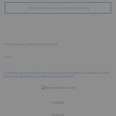
Click para leer a la siguiente noticia
>
BurgosNoticias - El diario digital de Burgos
>
Local
>
IU denuncia por prevaricación ante la fiscalía a los miembros de la JGL por el pago de
más de 800.000 euros a la fundación del VIII Centenario
Portada
Podcast