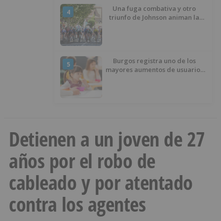
Una fuga combativa y otro
4
triunfo de Johnson animan la
penúltima jornada de la Vuelta a
Burgos
Burgos registra uno de los
5
mayores aumentos de usuarios
de ‘Conciliamos Verano’, con
1.267 niños
Detienen a un joven de 27
años por el robo de
cableado y por atentado
contra los agentes