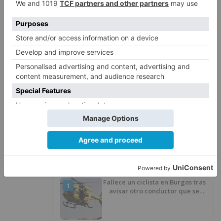
Más información:
https://www.ubu.es/te-
interesa/jornadas-formativas-
intergeneracionales-los-juegos-de-tablero-en-
la-historia
jornadas
formativas
intergeneracionales
juegos
tablero
historia
LO + VISTO
Fallece un ciclista en Burgos tras
1
avisar otro conductor que se
había caído de la bicicleta