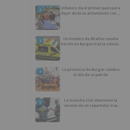
Villatoro da el primer paso para
2
dejar atrás su aislamiento con el
inicio de la senda peatonal y
ciclista
Un hombre de 80 años resulta
3
herido en Burgos tras la colisión
entre un turismo y un camión
La provincia de Burgos celebra
4
el día de su patrón
La Guardia Civil desmonta la
5
versión de un repartidor tras
desaparecer 3.256 euros