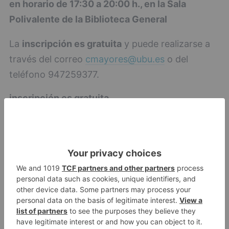
en horario de 17:30 a 20:00 h., en la Sala
Polivalente de la Biblioteca General
La
inscripción es gratuita
y puede realizarse a
través del correo
cmayores@ubu.es
o del
teléfono 947259377.
inscripción es gratuita