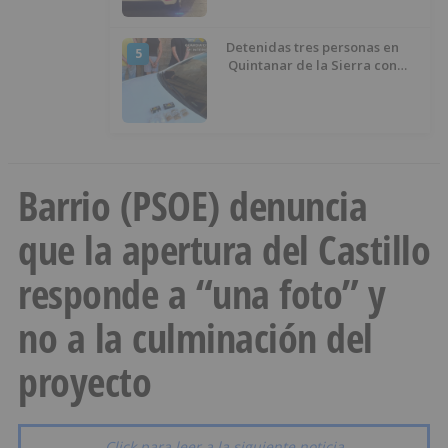
Detenidas tres personas en
5
Quintanar de la Sierra con
hachís, cocaína y marihuana
ocultos en su vehículo
Barrio (PSOE) denuncia
que la apertura del Castillo
responde a “una foto” y
no a la culminación del
proyecto
Click para leer a la siguiente noticia