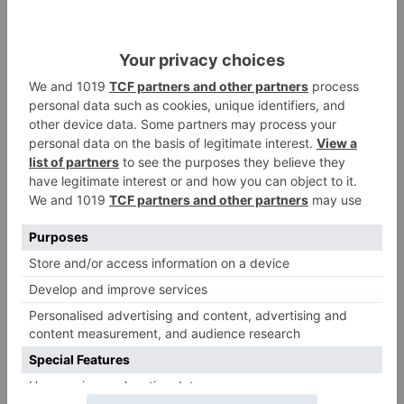
pasado lunes por la situación ?que calificó de
"tercermundista"- en el servicio de oncología
prestado en el Hospital Santos Reyes de Aranda
de Duero y reclamó "la construcción de un
nuevo Hospital en dicha localidad".
josé
ignacio
delgado
pregunta
sanidad
provincia
LO + VISTO
Barrio (PSOE) denuncia que la
1
apertura del Castillo responde a
“una foto” y no a la culminación
del proyecto