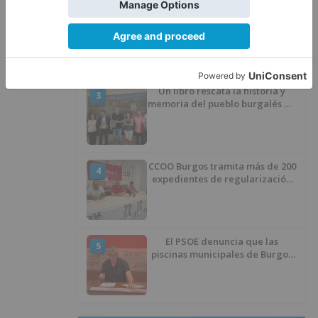
El poblado de El Encuentro de
2
Burgos a punto de culminar su
proceso de realojo
Un libro rescata la historia y
3
memoria del pueblo burgalés de
Huérmeces
CCOO Burgos tramita más de 200
4
expedientes de regularización
de inmigrantes
El PSOE denuncia que las
5
piscinas municipales de Burgos
llevan seis meses sin la
desinfección obligatoria contra
plagas