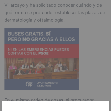
Villarcayo y ha solicitado conocer cuándo y de
qué forma se pretende restablecer las plazas de
dermatología y oftalmología.
En el mismo orden de cosas, el procurador
naranja preguntó en la sesión plenaria del