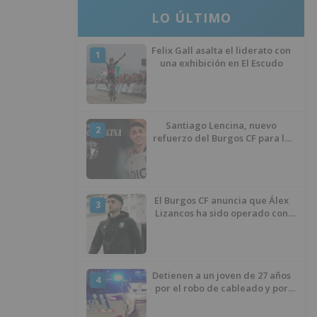
LO ÚLTIMO
Felix Gall asalta el liderato con
1
una exhibición en El Escudo
Santiago Lencina, nuevo
2
refuerzo del Burgos CF para la
temporada 2026/27
El Burgos CF anuncia que Álex
3
Lizancos ha sido operado con
éxito del menisco de su rodilla
izquierda
Detienen a un joven de 27 años
4
por el robo de cableado y por
atentado contra los agentes