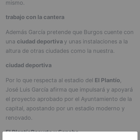
mismo.
trabajo con la cantera
Además García pretende que Burgos cuente con
una
ciudad deportiva
y unas instalaciones a la
altura de otras ciudades como la nuestra.
ciudad deportiva
Por lo que respecta al estadio del
El Plantío
,
José Luis García afirma que impulsará y apoyará
el proyecto aprobado por el Ayuntamiento de la
capital, apostando por un estadio moderno y
renovado.
El Plantío
Basurto y Sancho