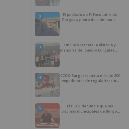
El poblado de El Encuentro de
2
Burgos a punto de culminar su
proceso de realojo
Un libro rescata la historia y
3
memoria del pueblo burgalés de
Huérmeces
CCOO Burgos tramita más de 200
4
expedientes de regularización
de inmigrantes
El PSOE denuncia que las
5
piscinas municipales de Burgos
llevan seis meses sin la
desinfección obligatoria contra
plagas