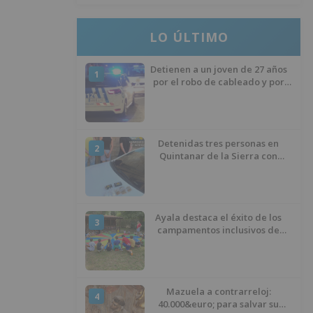
LO ÚLTIMO
Detienen a un joven de 27 años
1
por el robo de cableado y por
atentado contra los agentes
Detenidas tres personas en
2
Quintanar de la Sierra con
hachís, cocaína y marihuana
ocultos en su vehículo
Ayala destaca el éxito de los
3
campamentos inclusivos de
ASPANIAS tras completar todas
las plazas
Mazuela a contrarreloj:
4
40.000&euro; para salvar su