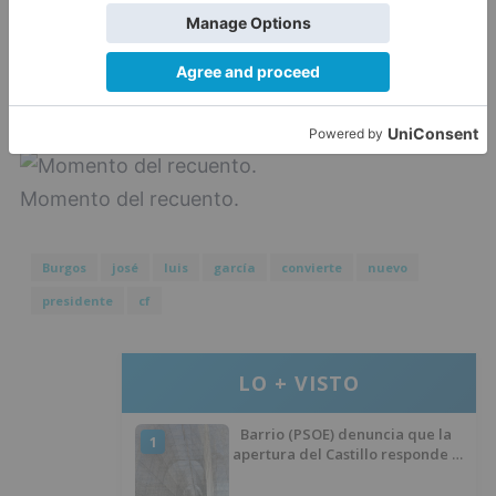
pero que si los socios han decidido que José
Luis García se proclame como nuevo presidente
del club será por algo y es que quizás "en algo
nos hemos equivocado".
Momento del recuento.
Burgos
josé
luis
garcía
convierte
nuevo
presidente
cf
LO + VISTO
Barrio (PSOE) denuncia que la
1
apertura del Castillo responde a
“una foto” y no a la culminación
del proyecto