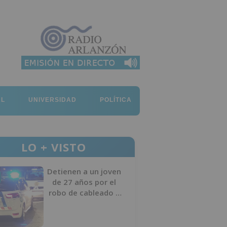
AL
UNIVERSIDAD
POLÍTICA
LO + VISTO
Detienen a un joven
de 27 años por el
robo de cableado y
por atentado contra
los agentes