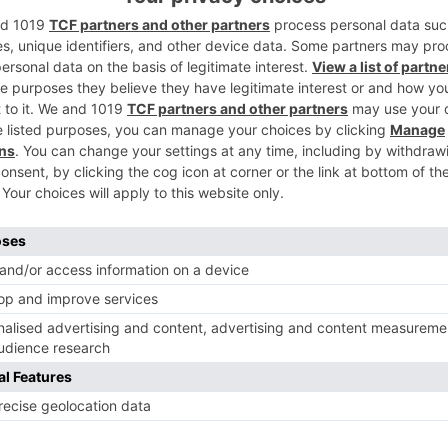
2
este domingo nuevo secretario general de
E de Burgos, tras obtener el respaldo del
3
ea Extraordinaria en la que concurría
 de Burgos,
Esther Peña
, ha celebrado su
4
n gran capitán" y resaltando la
acompañará en esta nueva etapa, con el
ones municipales de 2027.