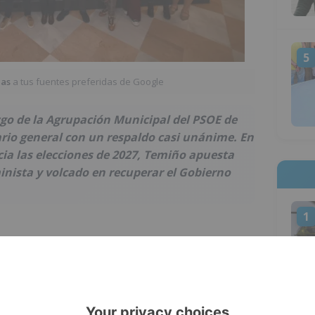
5
ias
a tus fuentes preferidas de Google
go de la Agrupación Municipal del PSOE de
ario general con un respaldo casi unánime. En
a las elecciones de 2027, Temiño apuesta
inista y volcado en recuperar el Gobierno
1