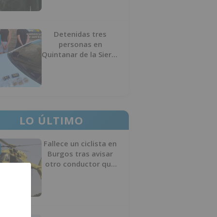
Detenidas tres
personas en
Quintanar de la Sierra
con hachís, cocaína y
marihuana ocultos en
su vehículo
LO ÚLTIMO
Fallece un ciclista en
Burgos tras avisar
otro conductor que
se había caído de la
bicicleta