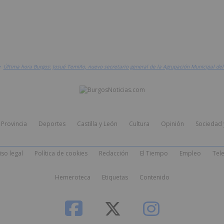
>
Última hora Burgos: Josué Temiño, nuevo secretario general de la Agrupación Municipal de
Provincia
Deportes
Castilla y León
Cultura
Opinión
Sociedad 
iso legal
Política de cookies
Redacción
El Tiempo
Empleo
Tele
Hemeroteca
Etiquetas
Contenido