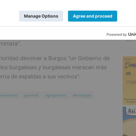
5
do, ha agradecido el apoyo de sus
omo el de su familia, y ha reivindicado la
E que conecte con los jóvenes y una
inista".
oridad devolver a Burgos "un Gobierno de
"los burgaleses y burgalesas merecen más
na de espaldas a sus vecinos".
secretario
general
agrupación
municipal