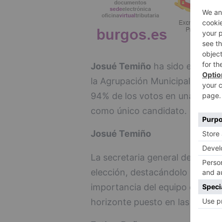
Josué Temiño
ha sido elegido 
la Agrupación Municipal del PSO
94% de los votos en una Asambl
como único candidato.
Josué Temiño
La secretaria general del PSOE
elección, destacándolo como "u
importancia del equipo que lo 
horizonte puesto en las elecci