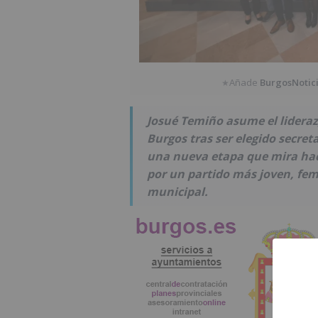
Añade
BurgosNotic
★
Josué Temiño asume el lideraz
Burgos tras ser elegido secret
una nueva etapa que mira haci
por un partido más joven, fem
municipal.