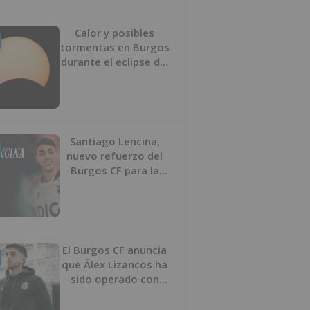
Calor y posibles
tormentas en Burgos
durante el eclipse del
12 de agosto
Santiago Lencina,
nuevo refuerzo del
Burgos CF para la
temporada 2026/27
El Burgos CF anuncia
que Álex Lizancos ha
sido operado con
éxito del menisco de
su rodilla izquierda