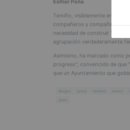
Esther Peña
Temiño, visiblemente emociona
compañeros y compañeras, así c
necesidad de construir "un PSO
agrupación verdaderamente fem
Asimismo, ha marcado como pri
progreso", convencido de que 
que un Ayuntamiento que gobier
Burgos
josué
temiño
nuevo
psoe