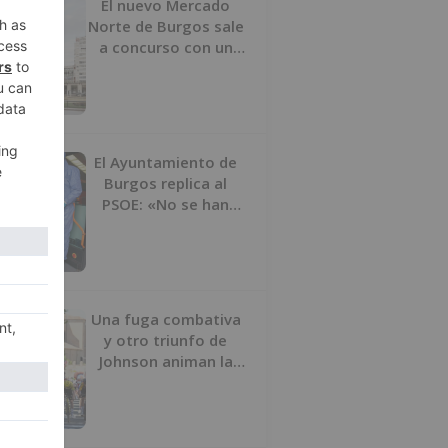
El nuevo Mercado
Norte de Burgos sale
a concurso con un
presupuesto de 21,7
millones
El Ayuntamiento de
Burgos replica al
PSOE: «No se han
interrumpido» las
desinfecciones
municipales
Una fuga combativa
y otro triunfo de
Johnson animan la
penúltima jornada de
la Vuelta a Burgos