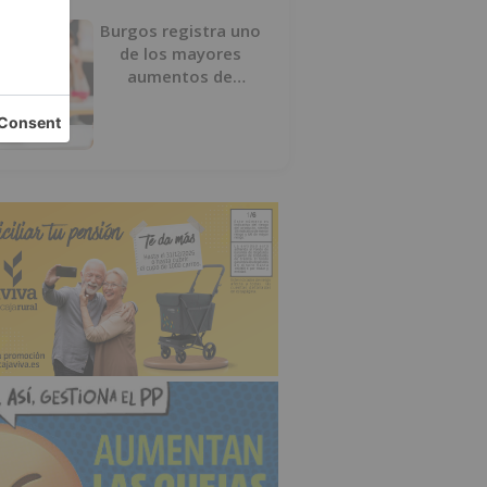
Burgos registra uno
de los mayores
aumentos de
usuarios de
‘Conciliamos Verano’,
con 1.267 niños