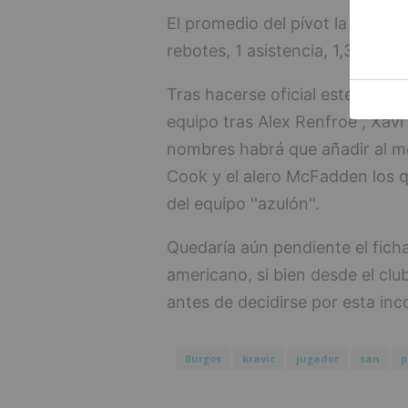
El promedio del pívot la campañ
rebotes, 1 asistencia, 1,3 en ta
Tras hacerse oficial este fichaj
equipo tras Alex Renfroe , Xav
nombres habrá que añadir al me
Cook y el alero McFadden los
del equipo ''azulón''.
Quedaría aún pendiente el fich
americano, si bien desde el clu
antes de decidirse por esta inc
Burgos
kravic
jugador
san
p