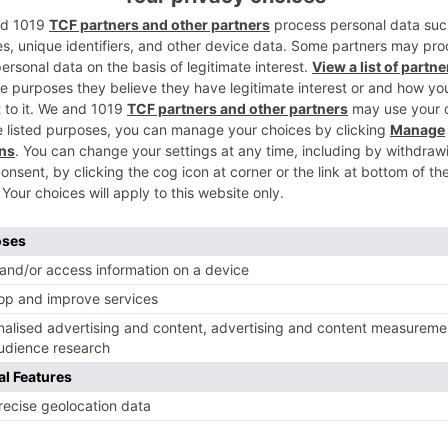
a de oficializar el acuerdo en su cuenta de
2
ios prestados y desea al pívot serbio suerte en
3
4
uno de los jugadores más valorados de la
 burgalés no se lo ha pensado dos veces a
balcánico.