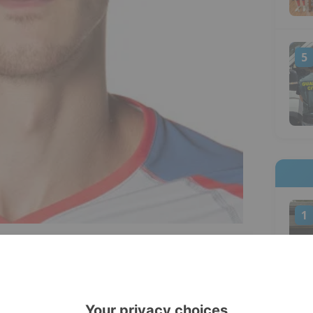
5
1
ias
a tus fuentes preferidas de Google
emporada defendió los colores del Obradoiro
es oficialmente jugador del San Pablo