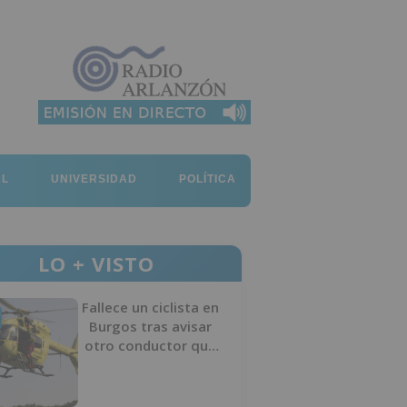
AL
UNIVERSIDAD
POLÍTICA
LO + VISTO
Fallece un ciclista en
Burgos tras avisar
otro conductor que
se había caído de la
bicicleta