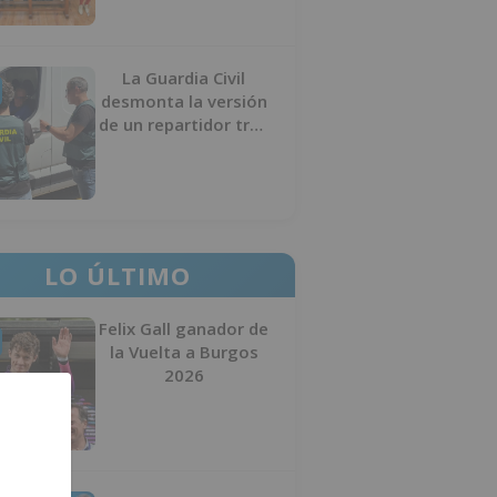
La Guardia Civil
desmonta la versión
de un repartidor tras
desaparecer 3.256
euros
LO ÚLTIMO
Felix Gall ganador de
la Vuelta a Burgos
2026