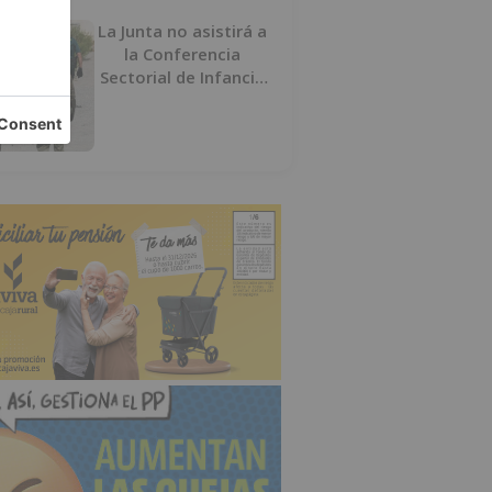
La Junta no asistirá a
la Conferencia
Sectorial de Infancia
y pide el retorno de
los menores a
Marruecos desde
Ceuta