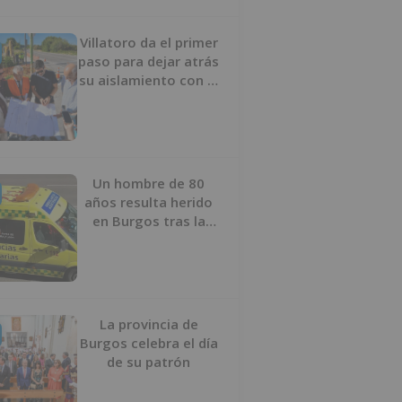
Villatoro da el primer
paso para dejar atrás
su aislamiento con el
inicio de la senda
peatonal y ciclista
Un hombre de 80
años resulta herido
en Burgos tras la
colisión entre un
turismo y un camión
La provincia de
Burgos celebra el día
de su patrón