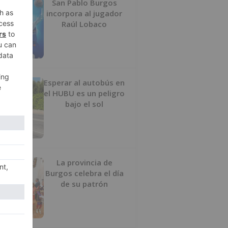
San Pablo Burgos
incorpora al jugador
Raúl Lobaco
Esperar al autobús en
el HUBU es un peligro
bajo el sol
La provincia de
Burgos celebra el día
de su patrón