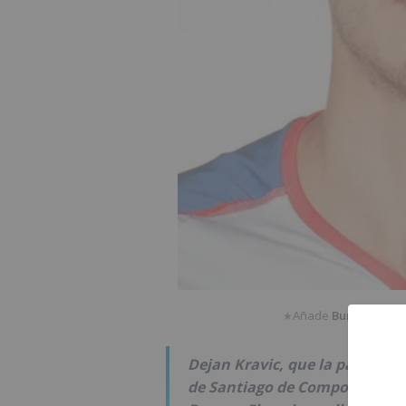
Añade
BurgosNotic
★
Dejan Kravic, que la pasada t
de Santiago de Compostela ya 