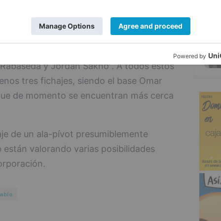
a anterior fue de 13,2 puntos, 6,4 en
5
pones y 15,9 de valoración.
e, se trata de la cuarta incorporación del
i Rabaseda y Jordan Sakho . A todos estos
nos tres fichajes, siendo el base Omar
 que de momento se encuentran más cerca
aje de un ala-pívot presumiblemente
b están valorando varias posibilidades
orporación.
ablo