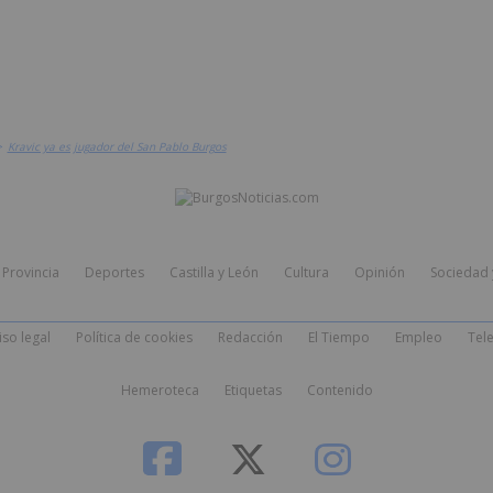
>
Kravic ya es jugador del San Pablo Burgos
Provincia
Deportes
Castilla y León
Cultura
Opinión
Sociedad 
iso legal
Política de cookies
Redacción
El Tiempo
Empleo
Tele
Hemeroteca
Etiquetas
Contenido