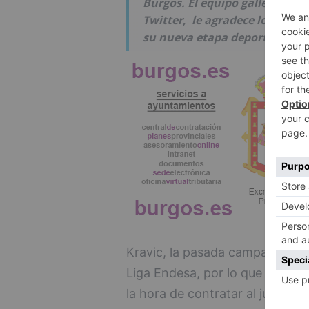
Burgos. El equipo gallego acab
Twitter, le agradece los servic
su nueva etapa deportiva.
Kravic, la pasada campaña fue 
Liga Endesa, por lo que el club
la hora de contratar al jugador 