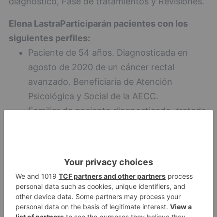
diagnóstico, Fase de tratamientos y Revisiones.
Elena Lastra
Participarán pacientes con los
siguientes perfiles:
Paciente de 54 años. Diagnosticada en
agosto de 2020 de un cáncer rectal
avanzado. Beneficiaria de Atención
Psicológica y Social de la AECC.
Familiar de paciente diagnosticado, tratado
y fallecido durante el estado de alarma por
COVID 19. Beneficiaria de Atención
Psicológica de la AECC.
Familiar de paciente diagnosticado y
fallecido de cáncer de pulmón metastásico
en menos de un mes. Beneficiaria de
Atención Psicológica de la AECC.