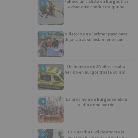
Fallece un ciclista en Burgos tras
1
avisar otro conductor que se
había caído de la bicicleta
Villatoro da el primer paso para
2
dejar atrás su aislamiento con el
inicio de la senda peatonal y
ciclista
Un hombre de 80 años resulta
3
herido en Burgos tras la colisión
entre un turismo y un camión
La provincia de Burgos celebra
4
el día de su patrón
La Guardia Civil desmonta la
5
versión de un repartidor tras