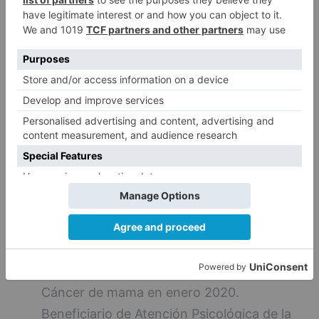
Paciente de 47 años. Diagnosticada en
agosto de 2019 de un Cáncer de Ovario.
Beneficiaria de Atención Psicológica y
Social de la AECC.
Paciente de 44 años Diagnosticada de
cáncer de mama en noviembre de 2019. Se
encuentra en tratamiento activo.
Beneficiaria de Atención Psicológica de la
AECC.
Familiar de una menor diagnosticada de
leucemia Beneficiario de Atención Social de
la AECC: Piso de Acogida
Paciente de 45 años Diagnosticada de
Cáncer de mama en enero 2020.
Beneficiario de Atención Psicológica de la