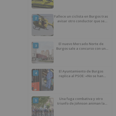
Fallece un ciclista en Burgos tras
2
avisar otro conductor que se
había caído de la bicicleta
El nuevo Mercado Norte de
3
Burgos sale a concurso con un
presupuesto de 21,7 millones
El Ayuntamiento de Burgos
4
replica al PSOE: «No se han
interrumpido» las
desinfecciones municipales
Una fuga combativa y otro
5
triunfo de Johnson animan la
penúltima jornada de la Vuelta a
Burgos