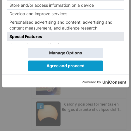
Burgos
alianza
upa-coag
denuncia
servicios
provinciales
agricultura
ganadería
junta
colapsando
falta
personal
LO + VISTO
Detienen a un joven de 27 años
1
por el robo de cableado y por
atentado contra los agentes
Calor y posibles tormentas en
2
Burgos durante el eclipse del 12
de agosto