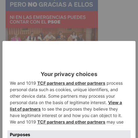
Nuestra organización advierte sobre el
problema que existe con el fin de que la Junta
de Castilla y León busque una solución urgente
para que no se justifique todo bajo el habitual
argumento del 'vuelva usted mañana', ante la
falta de personal y previsión por parte de la
Administración por cubrir esos puestos.