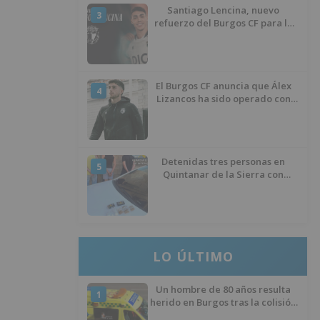
Santiago Lencina, nuevo
3
refuerzo del Burgos CF para la
temporada 2026/27
El Burgos CF anuncia que Álex
4
Lizancos ha sido operado con
éxito del menisco de su rodilla
izquierda
Detenidas tres personas en
5
Quintanar de la Sierra con
hachís, cocaína y marihuana
ocultos en su vehículo
LO ÚLTIMO
Un hombre de 80 años resulta
1
herido en Burgos tras la colisión
entre un turismo y un camión