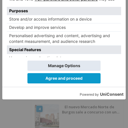
LO ÚLTIMO
Herido un motorista en Belorado
1
en la Avenida Burgos
Un hombre de 80 años resulta
2
herido en Burgos tras la colisión
entre un turismo y un camión
Fallece un ciclista en Burgos tras
3
avisar otro conductor que se
había caído de la bicicleta
El nuevo Mercado Norte de
4
Burgos sale a concurso con un
presupuesto de 21,7 millones