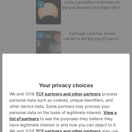
Calor y posibles tormentas en
2
Burgos durante el eclipse del 12
de agosto
Santiago Lencina, nuevo
3
refuerzo del Burgos CF para la
temporada 2026/27
El Burgos CF anuncia que Álex
4
Lizancos ha sido operado con
éxito del menisco de su rodilla
izquierda
Detenidas tres personas en
5
Quintanar de la Sierra con
hachís, cocaína y marihuana
ocultos en su vehículo