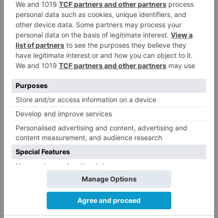
CCOO Burgos tramita más de 200
4
expedientes de regularización
de inmigrantes
El PSOE denuncia que las
5
piscinas municipales de Burgos
llevan seis meses sin la
desinfección obligatoria contra
plagas
LO ÚLTIMO
Calor y posibles tormentas en
1
Burgos durante el eclipse del 12
de agosto
Felix Gall asalta el liderato con
2