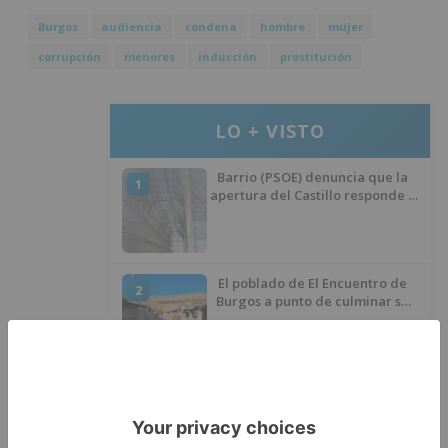
Burgos
audiencia
condena
hombre
mujer
corrupción
menores
inducción
prostitución
LO + VISTO
Barrio (PSOE) denuncia que la
1
apertura del Castillo responde a
“una foto” y no a la culminación
del proyecto
El poblado de El Encuentro de
2
Burgos a punto de culminar su
proceso de realojo
Un libro rescata la historia y
3
memoria del pueblo burgalés de
Huérmeces