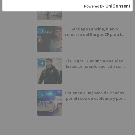
una exhibición en El Escudo
Santiago Lencina, nuevo
3
refuerzo del Burgos CF para la
temporada 2026/27
El Burgos CF anuncia que Álex
4
Lizancos ha sido operado con
éxito del menisco de su rodilla
izquierda
Detienen a un joven de 27 años
5
por el robo de cableado y por
atentado contra los agentes