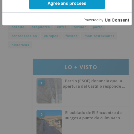
Italia, Polonia, Portugal y España.
batalla
atapuerca
entra
formar
parte
confederación
europea
fiestas
manifestaciones
históricas
LO + VISTO
Barrio (PSOE) denuncia que la
1
apertura del Castillo responde a
“una foto” y no a la culminación
del proyecto
El poblado de El Encuentro de
2
Burgos a punto de culminar su
proceso de realojo