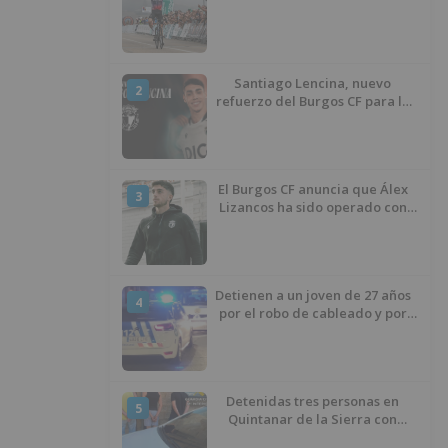
Santiago Lencina, nuevo
2
refuerzo del Burgos CF para la
temporada 2026/27
El Burgos CF anuncia que Álex
3
Lizancos ha sido operado con
éxito del menisco de su rodilla
izquierda
Detienen a un joven de 27 años
4
por el robo de cableado y por
atentado contra los agentes
Detenidas tres personas en
5
Quintanar de la Sierra con
hachís, cocaína y marihuana