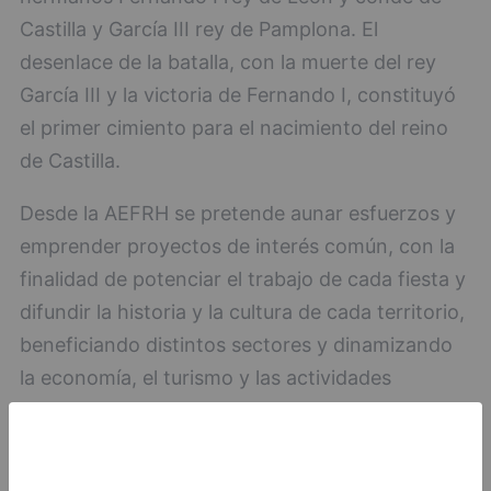
Castilla y García III rey de Pamplona. El
desenlace de la batalla, con la muerte del rey
García III y la victoria de Fernando I, constituyó
el primer cimiento para el nacimiento del reino
de Castilla.
Desde la AEFRH se pretende aunar esfuerzos y
emprender proyectos de interés común, con la
finalidad de potenciar el trabajo de cada fiesta y
difundir la historia y la cultura de cada territorio,
beneficiando distintos sectores y dinamizando
la economía, el turismo y las actividades
culturales.