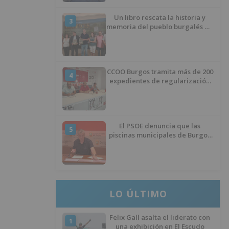
Un libro rescata la historia y
3
memoria del pueblo burgalés de
Huérmeces
CCOO Burgos tramita más de 200
4
expedientes de regularización
de inmigrantes
El PSOE denuncia que las
5
piscinas municipales de Burgos
llevan seis meses sin la
desinfección obligatoria contra
plagas
LO ÚLTIMO
Felix Gall asalta el liderato con
1
una exhibición en El Escudo