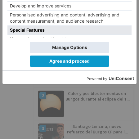
biblioteca
castilla
león
amplía
oferta
servicios
virtuales
selección
libros
lectura
fácil
LO + VISTO
Detienen a un joven de 27 años
1
por el robo de cableado y por
atentado contra los agentes
Calor y posibles tormentas en
2
Burgos durante el eclipse del 12
de agosto
Santiago Lencina, nuevo
3
refuerzo del Burgos CF para la
temporada 2026/27