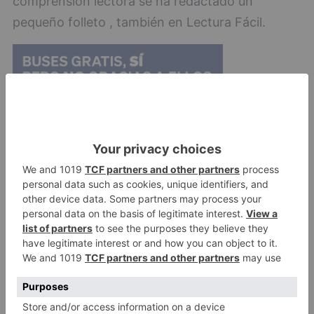
comprensión lectora se ha redactado un
pequeño folleto , también en Lectura Fácil.
Más información en el portal de bibliotecas de
Castilla y León:
http://bibliotecas.jcyl.es