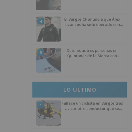
El Burgos CF anuncia que Álex
4
Lizancos ha sido operado con
éxito del menisco de su rodilla
izquierda
Detenidas tres personas en
5
Quintanar de la Sierra con
hachís, cocaína y marihuana
ocultos en su vehículo
LO ÚLTIMO
Fallece un ciclista en Burgos tras
1
avisar otro conductor que se
había caído de la bicicleta