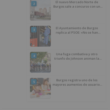
El nuevo Mercado Norte de
2
Burgos sale a concurso con un
presupuesto de 21,7 millones
El Ayuntamiento de Burgos
3
replica al PSOE: «No se han
interrumpido» las
desinfecciones municipales
Una fuga combativa y otro
4
triunfo de Johnson animan la
penúltima jornada de la Vuelta a
Burgos
Burgos registra uno de los
5
mayores aumentos de usuarios
de ‘Conciliamos Verano’, con
1.267 niños