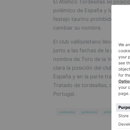
El Atlético Tordesillas se posic
polémico de España y lucirá sím
festejo taurino prohibido por l
cambiar su nombre.
El club vallisoletano llevará un
junto a las fechas de la primera
nombre de Toro de la Vega), ad
clara la posición del club. En 
España y en la parte trasera un
Tratado de tordesillas, que div
Portugal.
camiseta
polémica
atlético
tor