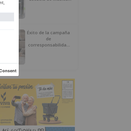
por su “urgencia
injustificada”
Éxito de la campaña
de
corresponsabilidad
impulsada por el área
de Igualdad municipal