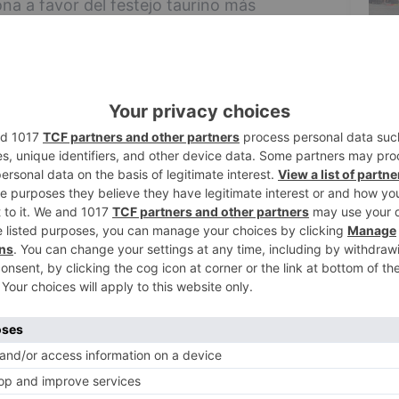
iona a favor del festejo taurino más
bolos de apoyo al Toro de la Vega, el
a Junta y que, recientemente, tuvo que
2
 toro serigrafiado en su segunda equipación,
 y última lanzadas al toro (al menos con el
emás de un "respeto Tordesillas" que deja
las mangas llevarán, además, una bandera de
3
a Rosa de los Vientos en referencia al
idió el 'Nuevo Mundo' entre España y
desillas
apoya
toro
vega
4