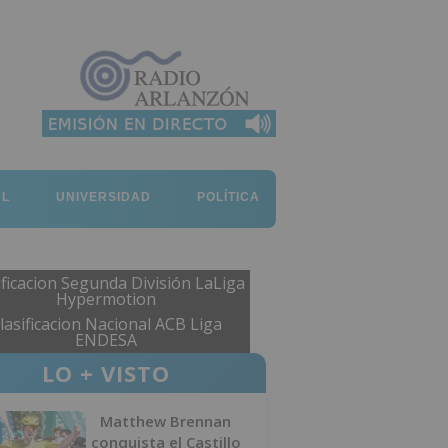
AL
UNIVERSIDAD
POLÍTICA
ificacion Segunda División LaLiga
Hypermotion
lasificacion Nacional ACB Liga
ENDESA
LO + VISTO
Matthew Brennan
conquista el Castillo