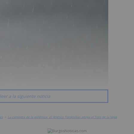
leer a la siguiente noticia
es
>
La camiseta de la polémica: el Atlético Tordesillas apoya al Toro de la Vega