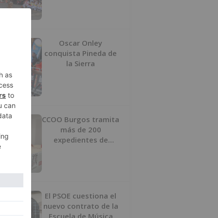
Oscar Onley
conquista Pineda de
la Sierra
CCOO Burgos tramita
más de 200
expedientes de
regularización de
inmigrantes
El PSOE cuestiona el
nuevo contrato de la
Escuela de Música