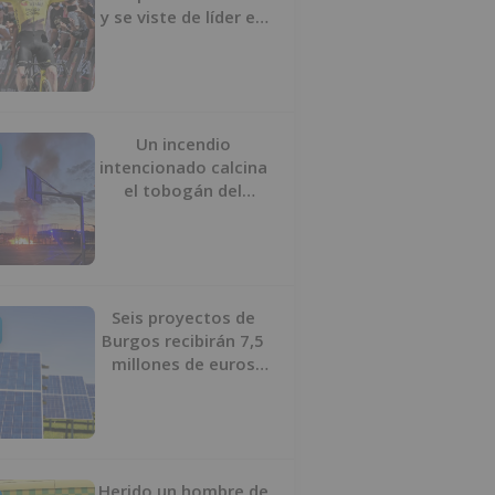
y se viste de líder en
el estreno de la
Vuelta a Burgos
Un incendio
intencionado calcina
el tobogán del
parque infantil del
Barrio del Pilar de
Burgos
Seis proyectos de
Burgos recibirán 7,5
millones de euros
para impulsar plantas
solares
Herido un hombre de