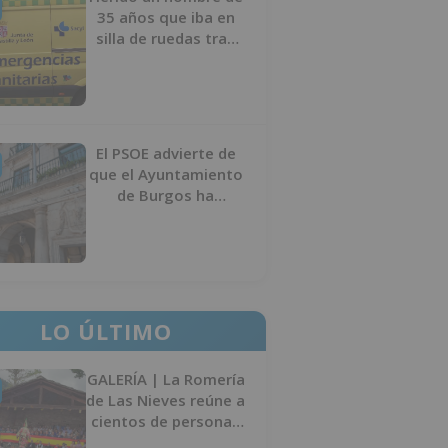
35 años que iba en
silla de ruedas tras
ser atropellado en
Burgos
El PSOE advierte de
que el Ayuntamiento
de Burgos ha
"vaciado la hucha" y
depende del
Ministerio para
sostener las
inversiones
LO ÚLTIMO
GALERÍA | La Romería
de Las Nieves reúne a
cientos de personas
en Las Machorras