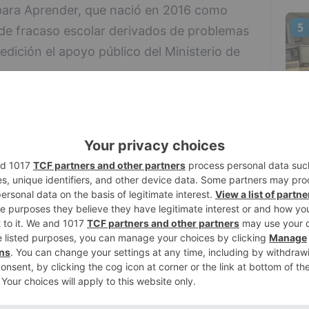
para Aprender, que nació en 2016 como
5
s de fracaso escolar derivados de problemas
edición el apoyo público del Ministerio de
da de Duero
 algunas novedades como que cada
see tendrá un equipo optometrista
ra dar charlas a alumnos, profesores,
especiales de cada centro; o que el
rueba para la detección de la hipermetropía
alizar la incidencia de la miopía en la
e la campaña en 2016 permitió saber que