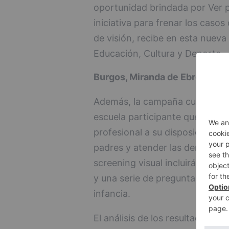
oportunidad brindada por Ver 
iniciativa para frenar los caso
de visión, recibe en esta nueva 
Educación, Cultura y Deporte.
Burgos, Miranda de Ebro, Aran
Además, la campaña cuenta de
escuela participante que lo de
profesional a su disposición pa
padres y atender las demandas 
screening visual incluirá una p
y una serie de preguntas para an
infancia.
El análisis de los resultados d