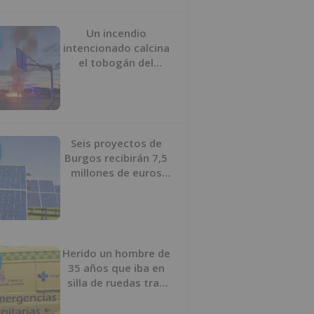
Un incendio
intencionado calcina
el tobogán del
parque infantil del
Barrio del Pilar de
Burgos
Seis proyectos de
Burgos recibirán 7,5
millones de euros
para impulsar plantas
solares
Herido un hombre de
35 años que iba en
silla de ruedas tras
ser atropellado en
Burgos