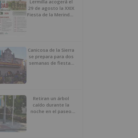
Lermilla acogerá el
29 de agosto la XXIX
Fiesta de la Merindad
de Río Ubierna con
tradición, música y
actividades para
todos los públicos
Canicosa de la Sierra
se prepara para dos
semanas de fiestas
con tradición,
deporte y música
Retiran un árbol
caído durante la
noche en el paseo
Sierra de Atapuerca