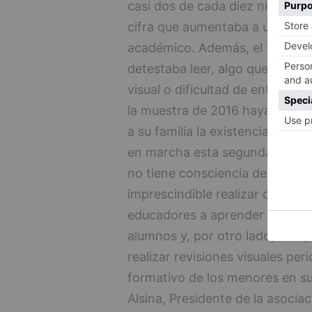
casi dos de cada diez niños afi
cifra que aumentaba a uno de c
académico. Además, el 72% de 
detestaba leer, algo que puede
visual o dificultad de enfoque.
la muestra de 2016 hayan sido 
a su familia la existencia de di
en marcha esta segunda edició
no tiene consciencia de lo que s
imprescindible realizar campañ
educadores a aprender a detect
alumnos y, por otro lado, eduqu
realizar revisiones visuales peri
formativo de los menores en su
Alsina, Presidente de la asociac