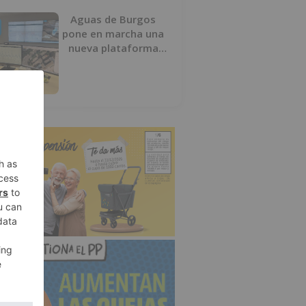
Aguas de Burgos
pone en marcha una
nueva plataforma
digital para reducir
las pérdidas de agua