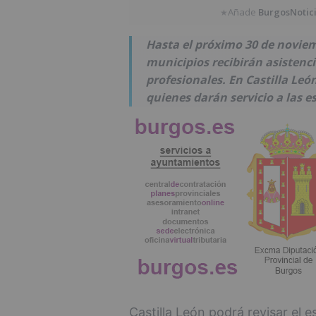
Añade
BurgosNotic
★
Hasta el próximo 30 de noviem
municipios recibirán asistenc
profesionales. En Castilla Leó
quienes darán servicio a las e
Castilla León podrá revisar el e