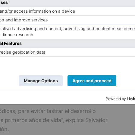
rmaron ver mal de lejos y de cerca (18,8%),
ada tres en aquellos con peor resultado
los menores con problemas visuales
 deberse a un problema de coordinación
 "El hecho de que en el 60% de los casos de
los propios menores los que manifestaron
ficultades visuales, nos ha animado a poner
n de la campaña. Normalmente, el menor
ignifica ver bien o mal, por lo que es
as informativas que, por un lado, ayuden a
ar posibles problemas visuales en sus
en a las familias en la necesidad de
ódicas, para evitar lastrar el desarrollo
s primeros años de vida", explica Salvador
ión.