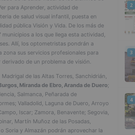
2
Ver para Aprender, actividad de
eria de salud visual infantil, puesta en
lidad pública Visión y Vida. De los más de
municipios a los que llega esta actividad,
ses. Allí, los optometristas pondrán a
3
la zona sus servicios profesionales para
r derivado de un problema de visión.
 Madrigal de las Altas Torres, Sanchidrián,
Burgos, Miranda de Ebro, Aranda de Duero
;
alencia, Salmanca, Peñarada de
4
rmes; Valladolid, Laguna de Duero, Arroyo
Campo, Iscar; Zamora, Benavente; Segovia,
spinar, Martín Muñoz de las Posadas,
 o Soria y Almazán podrán aprovechar la