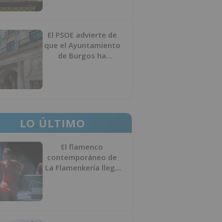
El PSOE advierte de
que el Ayuntamiento
de Burgos ha
"vaciado la hucha" y
depende del
Ministerio para
sostener las
inversiones
LO ÚLTIMO
El flamenco
contemporáneo de
La Flamenkería llega
este domingo a
Tórtoles de Esgueva
con 'Escenario
Patrimonio'