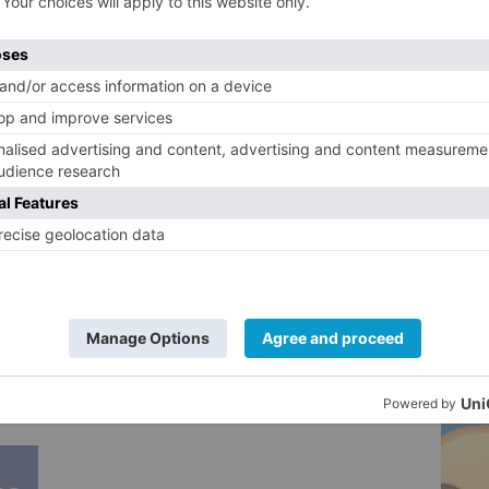
5
de septiembre ha sido el que mayor
cto al 2016, con un incremento de 70.000
00 que se registraron el año pasado a los
dad este septiembre.
ir en que "no le va a dar importancia" a la
o, que en la ciudad se sitúa en 1,5 días, y sí
concejala de Turismo en el Ayuntamiento,
e han presentado hoy reflejan una
continúe de cara al último trimestre del