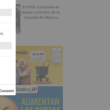
El PSOE cuestiona el
nuevo contrato de la
Escuela de Música
por su “urgencia
injustificada”