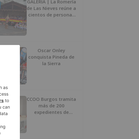
GALERÍA | La Romería
de Las Nieves reúne a
cientos de personas
en Las Machorras
Oscar Onley
conquista Pineda de
la Sierra
CCOO Burgos tramita
más de 200
expedientes de
regularización de
inmigrantes