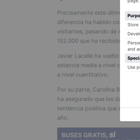
Precisamente este último mes 
diferencia ha habido con respe
visitantes, pasando de los 77.0
152.000 que ha recibido la ciu
Javier Lacalle ha vuelto a insist
estancia media a nivel cualitativ
a nivel cuantitativo.
Por su parte, Carolina Blasco, 
ha asegurado que los datos qu
tendencia positiva que esperan 
año.