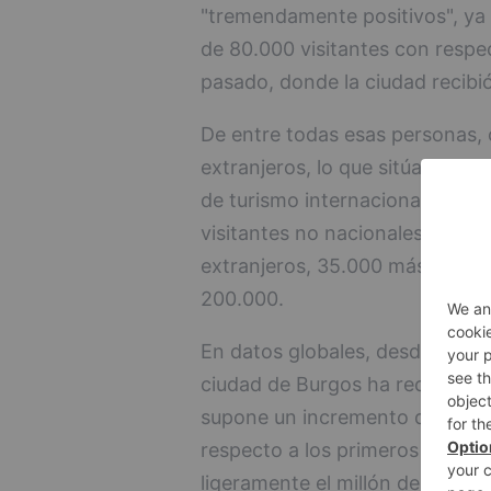
"tremendamente positivos", y
de 80.000 visitantes con respe
pasado, donde la ciudad recibió
De entre todas esas personas, 
extranjeros, lo que sitúa a la c
de turismo internacional de la
visitantes no nacionales. En cif
extranjeros, 35.000 más que en
200.000.
En datos globales, desde el 1 d
ciudad de Burgos ha recibido ce
supone un incremento del 20 po
respecto a los primeros nueve
ligeramente el millón de person