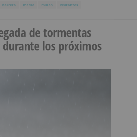
barrera
medio
millón
visitantes
llegada de tormentas
s durante los próximos