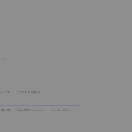
ntes
y Vida
Foto Denuncia
visión
Cartelera de cine
Carreteras