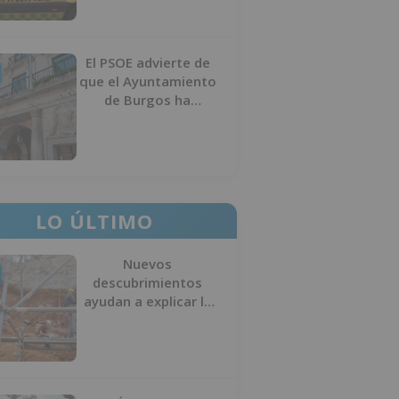
El PSOE advierte de
que el Ayuntamiento
de Burgos ha
"vaciado la hucha" y
depende del
Ministerio para
sostener las
inversiones
LO ÚLTIMO
Nuevos
descubrimientos
ayudan a explicar la
formación de la Sima
del Elefante en
Atapuerca (Burgos)