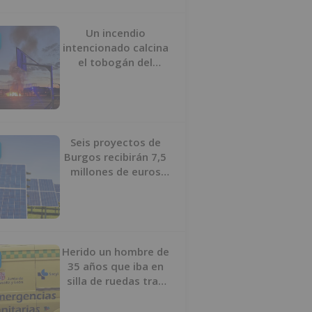
Un incendio
intencionado calcina
el tobogán del
parque infantil del
Barrio del Pilar de
Burgos
Seis proyectos de
Burgos recibirán 7,5
millones de euros
para impulsar plantas
solares
Herido un hombre de
35 años que iba en
silla de ruedas tras
ser atropellado en
Burgos