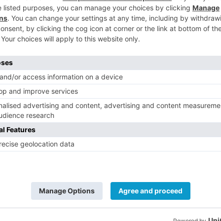
e supone este sector económico en la
5
dirección de la Asociación de Destinos
ecto diferencial que supone la
iva de la Gastronomía UNESCO; la calidad
 eventos gastronómicos de la ciudad y
 relevancia de los cocineros y restaurantes
a agroalimentaria en su tejido económico.
s de demanda, Burgos formará parte de
identifica el turismo gastronómico a nivel
arte de la promoción internacional en
o país a través de la colaboración con
 conformada por 25 ciudades destacadas
e referencia en nuestro país.
nado 'club de producto turístico' es el de