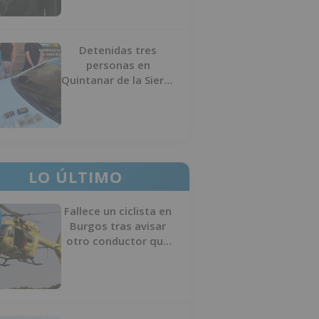
Detenidas tres
personas en
Quintanar de la Sierra
con hachís, cocaína y
marihuana ocultos en
su vehículo
LO ÚLTIMO
Fallece un ciclista en
Burgos tras avisar
otro conductor que
se había caído de la
bicicleta