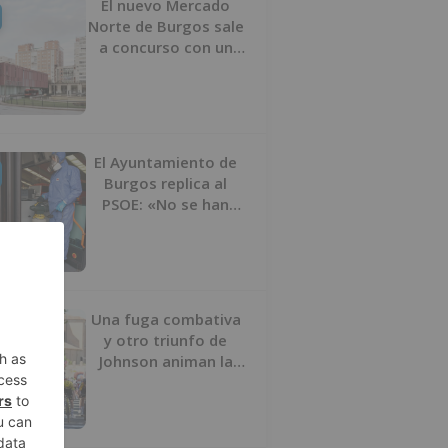
El nuevo Mercado
Norte de Burgos sale
a concurso con un
presupuesto de 21,7
millones
El Ayuntamiento de
Burgos replica al
PSOE: «No se han
interrumpido» las
desinfecciones
municipales
Una fuga combativa
y otro triunfo de
Johnson animan la
penúltima jornada de
la Vuelta a Burgos