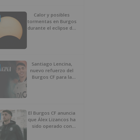
Calor y posibles
tormentas en Burgos
durante el eclipse del
12 de agosto
Santiago Lencina,
nuevo refuerzo del
Burgos CF para la
temporada 2026/27
El Burgos CF anuncia
que Álex Lizancos ha
sido operado con
éxito del menisco de
su rodilla izquierda