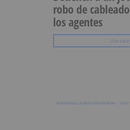
robo de cableado
los agentes
Click para 
>
BurgosNoticias - El diario digital de Burgos
>
Local