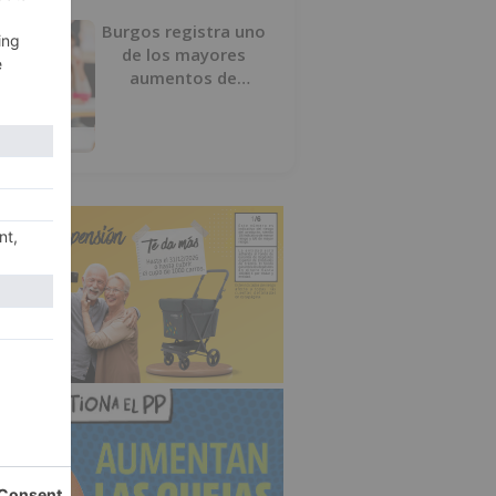
Burgos registra uno
de los mayores
aumentos de
usuarios de
‘Conciliamos Verano’,
con 1.267 niños