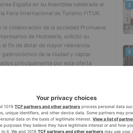
borea España en su Asamblea celebrada el
2
la Feria Internacional de Turismo FITUR.
n la colaboración de la sociedad Promueve
presarios de Hostelería, solicitó su
el fin de dotar de mayor relevancia
3
or gastronómico de la ciudad y captar
aídos principalmente por esta oferta
de Burgos presentó está formado por el plan
a la Promoción de Burgos como destino
4
rollo del Plan de Sostenibilidad del
s previstas de Promoción y Comercialización
sistema de aseguramiento de la calidad.