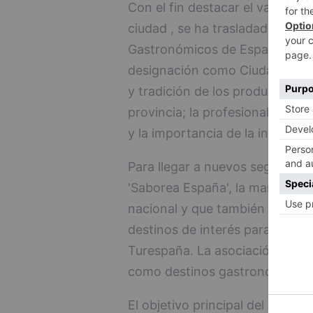
Con el fin destacar el valor qu
ciudad , se ha trasladado a la 
Gastronómicos de España el asp
designación como Ciudad Creat
y tradición de los productos y
provincia; la profesionalidad y
y la importancia de la industri
Para llegar a nuevos segmento
'Saborea España', la marca que 
nacional y que también forma p
destinos de interés para nuestr
Turespaña. La asociación está
como destinos gastronómicos d
El objetivo principal del denomi