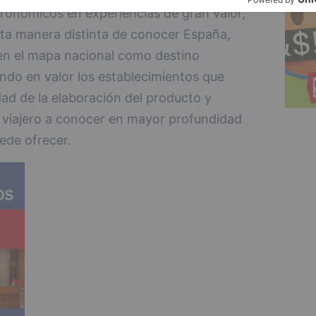
ronómicos en experiencias de gran valor,
sta manera distinta de conocer España,
en el mapa nacional como destino
do en valor los establecimientos que
idad de la elaboración del producto y
 al viajero a conocer en mayor profundidad
ede ofrecer.