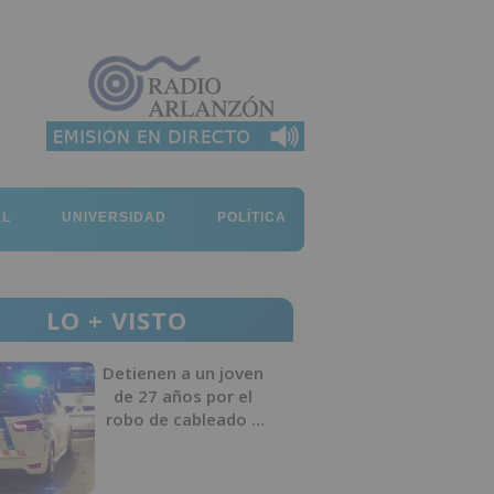
AL
UNIVERSIDAD
POLÍTICA
LO + VISTO
Detienen a un joven
de 27 años por el
robo de cableado y
por atentado contra
los agentes