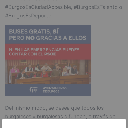
#BurgosEsCiudadAccesible, #BurgosEsTalento o
#BurgosEsDeporte.
Del mismo modo, se desea que todos los
burgaleses y burgalesas difundan, a través de
redes sociales, vídeos e imágenes de nuestra