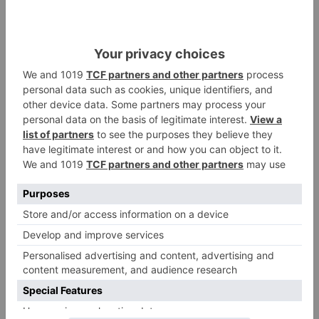
ciudad bajo la etiqueta #BurgosTeEspera, tanto
de imágenes desde sus casas como las que ya
tengan de la ciudad y/o vídeos con el mensaje
de viva voz "Burgos te espera".
Turismo
ciudad
une
campaña
global
organización
mundial
apelando
responsabilidad
compartida
LO + VISTO
Detienen a un joven de 27 años
1
por el robo de cableado y por
atentado contra los agentes