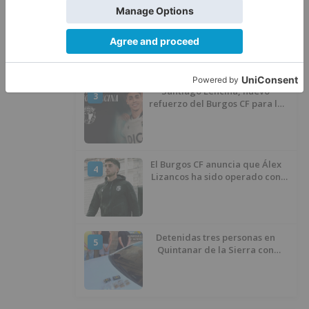
Calor y posibles tormentas en
2
Burgos durante el eclipse del 12
de agosto
Santiago Lencina, nuevo
3
refuerzo del Burgos CF para la
temporada 2026/27
El Burgos CF anuncia que Álex
4
Lizancos ha sido operado con
éxito del menisco de su rodilla
izquierda
Detenidas tres personas en
5
Quintanar de la Sierra con
hachís, cocaína y marihuana
ocultos en su vehículo