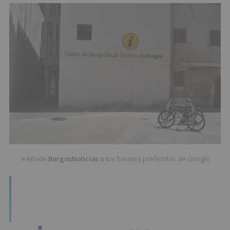
Añade
BurgosNoticias
a tus fuentes preferidas de Google
★