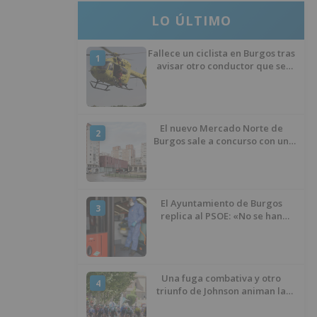
LO ÚLTIMO
Fallece un ciclista en Burgos tras
1
avisar otro conductor que se
había caído de la bicicleta
El nuevo Mercado Norte de
2
Burgos sale a concurso con un
presupuesto de 21,7 millones
El Ayuntamiento de Burgos
3
replica al PSOE: «No se han
interrumpido» las
desinfecciones municipales
Una fuga combativa y otro
4
triunfo de Johnson animan la
penúltima jornada de la Vuelta a
Burgos