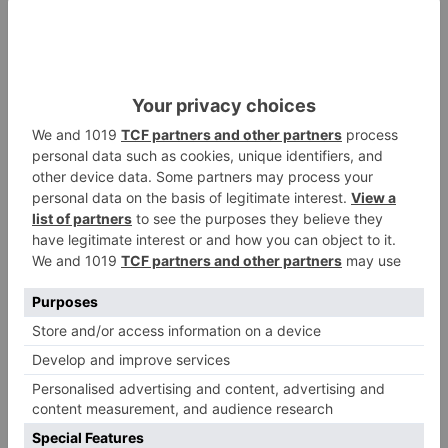
Explicaciones durante las obras, paseos guiados
por el interior del río, un autobús para conocer
todas las obras realizadas, jornadas técnicas y
unas charlas de divulgación conforman un plan
de comunicación ambiental que es pionero a
nivel nacional en este tipo de actuaciones.
Movilidad
Burgos
confederación
hidrográfica
duero
garantiza
peces
arlanzón
paso
ciudad
LO + VISTO
Detienen a un joven de 27 años
1
por el robo de cableado y por