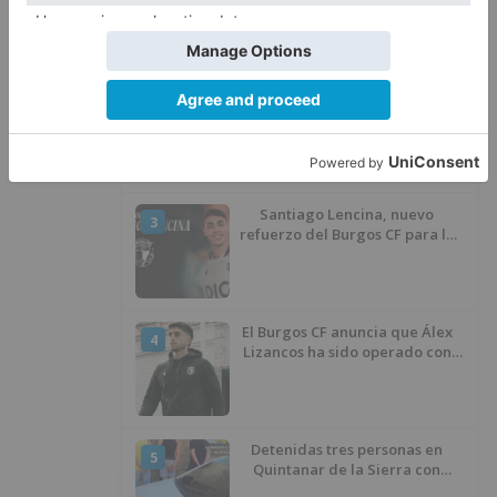
atentado contra los agentes
Calor y posibles tormentas en
2
Burgos durante el eclipse del 12
de agosto
Santiago Lencina, nuevo
3
refuerzo del Burgos CF para la
temporada 2026/27
El Burgos CF anuncia que Álex
4
Lizancos ha sido operado con
éxito del menisco de su rodilla
izquierda
Detenidas tres personas en
5
Quintanar de la Sierra con
hachís, cocaína y marihuana