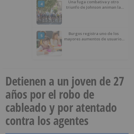
Una fuga combativa y otro
4
triunfo de Johnson animan la
penúltima jornada de la Vuelta a
Burgos
Burgos registra uno de los
5
mayores aumentos de usuarios
de ‘Conciliamos Verano’, con
1.267 niños
Detienen a un joven de 27
años por el robo de
cableado y por atentado
contra los agentes