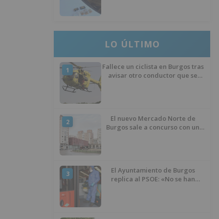
ocultos en su vehículo
LO ÚLTIMO
Fallece un ciclista en Burgos tras
1
avisar otro conductor que se
había caído de la bicicleta
El nuevo Mercado Norte de
2
Burgos sale a concurso con un
presupuesto de 21,7 millones
El Ayuntamiento de Burgos
3
replica al PSOE: «No se han
interrumpido» las
desinfecciones municipales