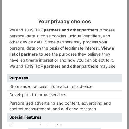
Calor y posibles tormentas en
2
Burgos durante el eclipse del 12
de agosto
Santiago Lencina, nuevo
3
refuerzo del Burgos CF para la
temporada 2026/27
El Burgos CF anuncia que Álex
4
Lizancos ha sido operado con
éxito del menisco de su rodilla
izquierda
Detenidas tres personas en
5
Quintanar de la Sierra con
hachís, cocaína y marihuana
ocultos en su vehículo