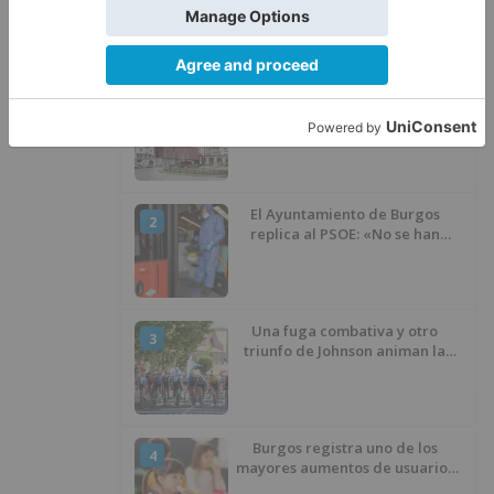
LO ÚLTIMO
El nuevo Mercado Norte de
1
Burgos sale a concurso con un
presupuesto de 21,7 millones
El Ayuntamiento de Burgos
2
replica al PSOE: «No se han
interrumpido» las
desinfecciones municipales
Una fuga combativa y otro
3
triunfo de Johnson animan la
penúltima jornada de la Vuelta a
Burgos
Burgos registra uno de los
4
mayores aumentos de usuarios
de ‘Conciliamos Verano’, con