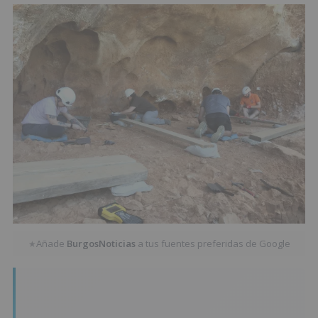
Añade
BurgosNoticias
a tus fuentes preferidas de Google
★