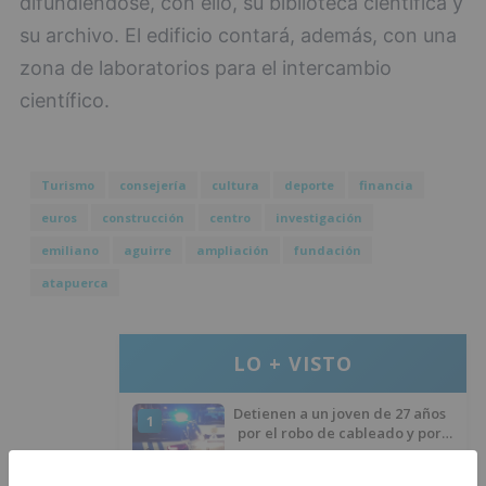
difundiéndose, con ello, su biblioteca científica y
su archivo. El edificio contará, además, con una
zona de laboratorios para el intercambio
científico.
Turismo
consejería
cultura
deporte
financia
euros
construcción
centro
investigación
emiliano
aguirre
ampliación
fundación
atapuerca
LO + VISTO
Detienen a un joven de 27 años
1
por el robo de cableado y por
atentado contra los agentes