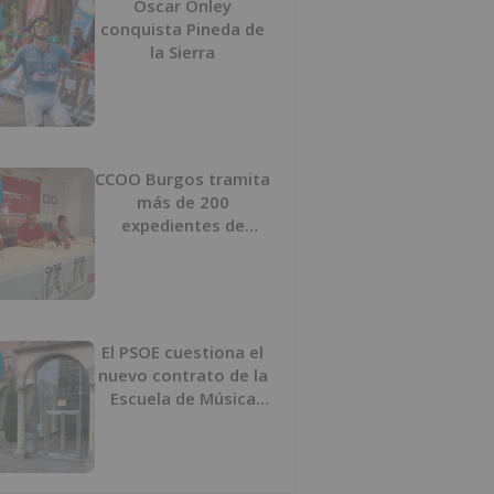
Oscar Onley
conquista Pineda de
la Sierra
CCOO Burgos tramita
más de 200
expedientes de
regularización de
inmigrantes
El PSOE cuestiona el
nuevo contrato de la
Escuela de Música
por su “urgencia
injustificada”