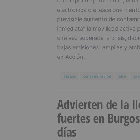
la compra de proximidad, el tel
electrónica o el escalonamiento 
previsible aumento de contami
inmediata" la movilidad activa p
una vez superada la crisis, deb
bajas emisiones "amplias y amb
en Acción.
Burgos
contaminación
aire
cae
Advierten de la 
fuertes en Burgo
días