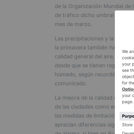
de la Organización Mundial de 
de tráfico dicho umbral se sup
mes de marzo.
Las precipitaciones y la inest
la primavera también han contr
calidad general del aire, ya que
desde que se tienen registros
húmedo, según recordó Ecologi
comunicado.
La mejora de la calidad del aire
de las ciudades como en las per
las medidas de limitación de l
aprecian diferencias significati
de alarma, si bien en Burgos la