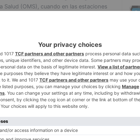
la Salud (OMS), cuando en las estaciones
5
era frecuentemente, especialmente en el
abilidad atmosférica predominantes durante
ibuido de manera importante a mejorar la
 el pasado mes de abril fue el más lluvioso
 además de que también marzo fue muy
stas en Acción a través de un
 está siendo general, tanto en los centros
iferias urbanas, al igual que son generales
a circulación adoptadas. Tampoco se
vas entre las diversas prórrogas del estado
 caída de la contaminación ha sido algo