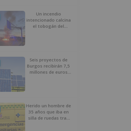
Un incendio
intencionado calcina
el tobogán del
parque infantil del
Barrio del Pilar de
Burgos
Seis proyectos de
Burgos recibirán 7,5
millones de euros
para impulsar plantas
solares
Herido un hombre de
35 años que iba en
silla de ruedas tras
ser atropellado en
Burgos