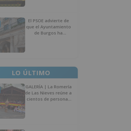
El PSOE advierte de
que el Ayuntamiento
de Burgos ha
"vaciado la hucha" y
depende del
Ministerio para
sostener las
inversiones
LO ÚLTIMO
GALERÍA | La Romería
de Las Nieves reúne a
cientos de personas
en Las Machorras