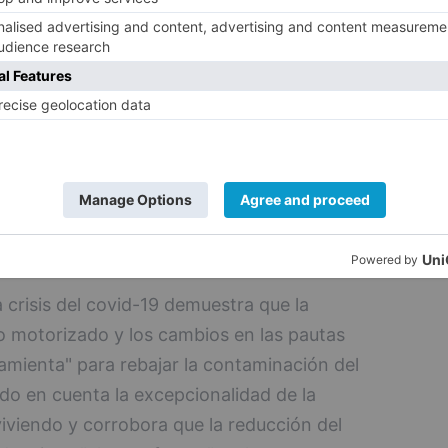
s de abril que en la segunda quincena de
ontaminante típico emitido por los tubos de
 lo que su evolución está directamente
fico motorizado. Además, provoca cada año
uertes prematuras, según el Instituto de
uropea de Medio Ambiente, 113 de ellas en
 crisis del covid-19 demuestra que la
co motorizado y los cambios en las pautas
amienta" para rebajar la contaminación del
ndo en cuenta la excepcionalidad de la
iviendo y corrobora que la reducción del