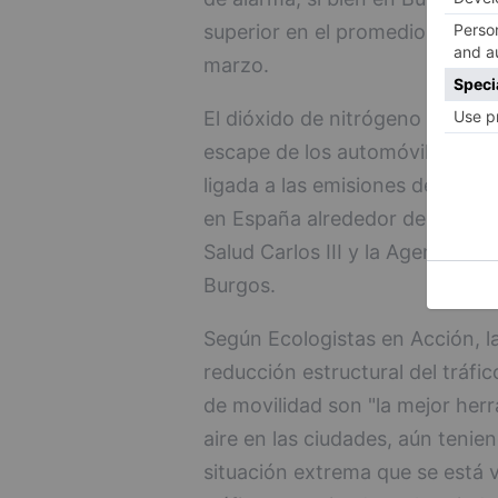
superior en el promedio del me
marzo.
El dióxido de nitrógeno es el c
escape de los automóviles, por
ligada a las emisiones del trá
en España alrededor de 7.000 m
Salud Carlos III y la Agencia E
Burgos.
Según Ecologistas en Acción, la
reducción estructural del tráfi
de movilidad son "la mejor herr
aire en las ciudades, aún tenie
situación extrema que se está v