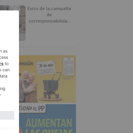
Éxito de la campaña
de
corresponsabilidad
impulsada por el área
de Igualdad municipal